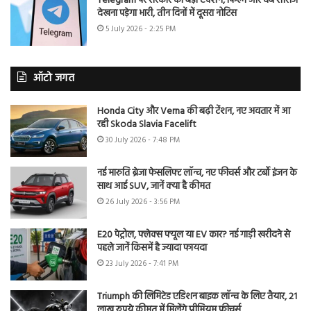
Telegram पर सरकार का बड़ा एक्शन, फिल्में और वेब सीरीज
देखना पड़ेगा भारी, तीन दिनों में दूसरा नोटिस
5 July 2026 - 2:25 PM
ऑटो जगत
Honda City और Verna की बढ़ी टेंशन, नए अवतार में आ
रही Skoda Slavia Facelift
30 July 2026 - 7:48 PM
नई मारुति ब्रेजा फेसलिफ्ट लॉन्च, नए फीचर्स और टर्बो इंजन के
साथ आई SUV, जानें क्या है कीमत
26 July 2026 - 3:56 PM
E20 पेट्रोल, फ्लेक्स फ्यूल या EV कार? नई गाड़ी खरीदने से
पहले जानें किसमें है ज्यादा फायदा
23 July 2026 - 7:41 PM
Triumph की लिमिटेड एडिशन बाइक लॉन्च के लिए तैयार, 21
लाख रुपये कीमत में मिलेंगे प्रीमियम फीचर्स