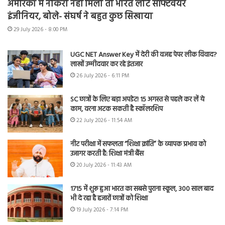
अमेरिका में नौकरी नहीं मिली तो भारत लौटे सॉफ्टवेयर
इंजीनियर, बोले- संघर्ष ने बहुत कुछ सिखाया
29 July 2026 - 8:00 PM
UGC NET Answer Key में देरी की वजह पेपर लीक विवाद?
लाखों उम्मीदवार कर रहे इंतजार
26 July 2026 - 6:11 PM
SC छात्रों के लिए बड़ा अपडेट! 15 अगस्त से पहले कर लें ये
काम, वरना अटक सकती है स्कॉलरशिप
22 July 2026 - 11:54 AM
नीट परीक्षा में सफलता “शिक्षा क्रांति” के व्यापक प्रभाव को
उजागर करती है: शिक्षा मंत्री बैंस
20 July 2026 - 11:43 AM
1715 में शुरू हुआ भारत का सबसे पुराना स्कूल, 300 साल बाद
भी दे रहा है हजारों छात्रों को शिक्षा
19 July 2026 - 7:14 PM