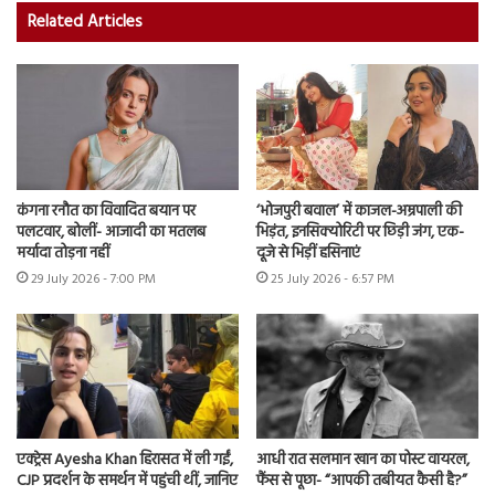
Related Articles
कंगना रनौत का विवादित बयान पर
‘भोजपुरी बवाल’ में काजल-अम्रपाली की
पलटवार, बोलीं- आजादी का मतलब
भिड़ंत, इनसिक्योरिटी पर छिड़ी जंग, एक-
मर्यादा तोड़ना नहीं
दूजे से भिड़ीं हसिनाएं
29 July 2026 - 7:00 PM
25 July 2026 - 6:57 PM
एक्ट्रेस Ayesha Khan हिरासत में ली गईं,
आधी रात सलमान खान का पोस्ट वायरल,
CJP प्रदर्शन के समर्थन में पहुंची थीं, जानिए
फैंस से पूछा- “आपकी तबीयत कैसी है?”