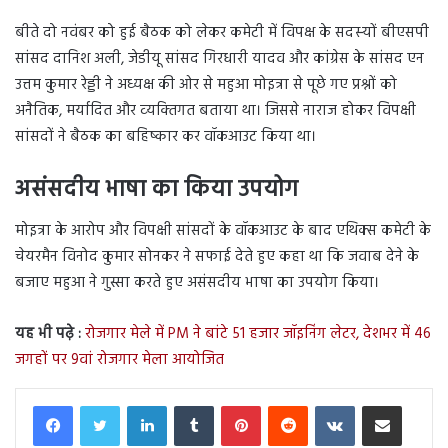
बीते दो नवंबर को हुई बैठक को लेकर कमेटी में विपक्ष के सदस्‍यों बीएसपी
सांसद दानिश अली, जेडीयू सांसद गिरधारी यादव और कांग्रेस के सांसद एन
उत्तम कुमार रेड्डी ने अध्यक्ष की ओर से महुआ मोइत्रा से पूछे गए प्रश्नों को
अनैतिक, मर्यादित और व्‍यक्‍त‍िगत बताया था। जिससे नाराज होकर विपक्षी
सांसदों ने बैठक का बहिष्कार कर वॉकआउट किया था।
असंसदीय भाषा का किया उपयोग
मोइत्रा के आरोप और विपक्षी सांसदों के वॉकआउट के बाद एथिक्स कमेटी के
चेयरमैन विनोद कुमार सोनकर ने सफाई देते हुए कहा था कि जवाब देने के
बजाए महुआ ने गुस्सा करते हुए असंसदीय भाषा का उपयोग किया।
यह भी पढ़े :
रोजगार मेले में PM ने बांटे 51 हजार जॉइनिंग लेटर, देशभर में 46
जगहों पर 9वां रोजगार मेला आयोजित
LinkedIn
Tumblr
Pinterest
Reddit
VKontakte
Share via Email