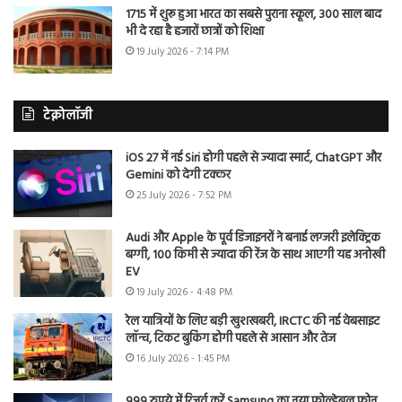
1715 में शुरू हुआ भारत का सबसे पुराना स्कूल, 300 साल बाद
भी दे रहा है हजारों छात्रों को शिक्षा
19 July 2026 - 7:14 PM
टेक्नोलॉजी
iOS 27 में नई Siri होगी पहले से ज्यादा स्मार्ट, ChatGPT और
Gemini को देगी टक्कर
25 July 2026 - 7:52 PM
Audi और Apple के पूर्व डिजाइनरों ने बनाई लग्जरी इलेक्ट्रिक
बग्गी, 100 किमी से ज्यादा की रेंज के साथ आएगी यह अनोखी
EV
19 July 2026 - 4:48 PM
रेल यात्रियों के लिए बड़ी खुशखबरी, IRCTC की नई वेबसाइट
लॉन्च, टिकट बुकिंग होगी पहले से आसान और तेज
16 July 2026 - 1:45 PM
999 रुपये में रिजर्व करें Samsung का नया फोल्डेबल फोन,