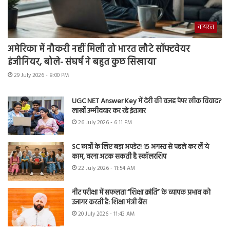
वायरल
अमेरिका में नौकरी नहीं मिली तो भारत लौटे सॉफ्टवेयर
इंजीनियर, बोले- संघर्ष ने बहुत कुछ सिखाया
29 July 2026 - 8:00 PM
UGC NET Answer Key में देरी की वजह पेपर लीक विवाद?
लाखों उम्मीदवार कर रहे इंतजार
26 July 2026 - 6:11 PM
SC छात्रों के लिए बड़ा अपडेट! 15 अगस्त से पहले कर लें ये
काम, वरना अटक सकती है स्कॉलरशिप
22 July 2026 - 11:54 AM
नीट परीक्षा में सफलता “शिक्षा क्रांति” के व्यापक प्रभाव को
उजागर करती है: शिक्षा मंत्री बैंस
20 July 2026 - 11:43 AM