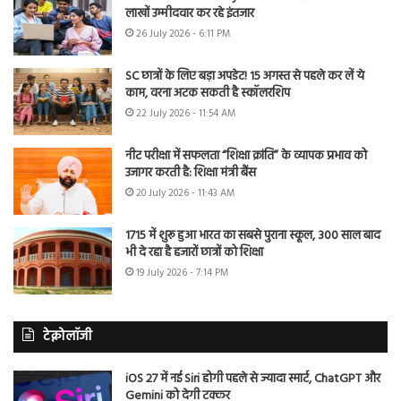
लाखों उम्मीदवार कर रहे इंतजार
26 July 2026 - 6:11 PM
SC छात्रों के लिए बड़ा अपडेट! 15 अगस्त से पहले कर लें ये
काम, वरना अटक सकती है स्कॉलरशिप
22 July 2026 - 11:54 AM
नीट परीक्षा में सफलता “शिक्षा क्रांति” के व्यापक प्रभाव को
उजागर करती है: शिक्षा मंत्री बैंस
20 July 2026 - 11:43 AM
1715 में शुरू हुआ भारत का सबसे पुराना स्कूल, 300 साल बाद
भी दे रहा है हजारों छात्रों को शिक्षा
19 July 2026 - 7:14 PM
टेक्नोलॉजी
iOS 27 में नई Siri होगी पहले से ज्यादा स्मार्ट, ChatGPT और
Gemini को देगी टक्कर