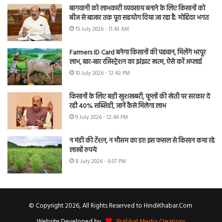
बागवानी को लाभकारी व्यवसाय बनाने के लिए किसानों को
बीज से बाजार तक पूरा सहयोग दिया जा रहा है: मोहिंदर भगत
15 July 2026 - 11:43 AM
Farmers ID Card बनेगा किसानों की पहचान, मिलेंगे भरपूर
लाभ, बार-बार रजिस्ट्रेशन का झंझट खत्म, ऐसे करें अप्लाई
10 July 2026 - 12:42 PM
किसानों के लिए बड़ी खुशखबरी, फूलों की खेती पर सरकार दे
रही 40% सब्सिडी, जानें कैसे मिलेगा लाभ
9 July 2026 - 12:46 PM
न मंडी की टेंशन, न मौसम का डर! इस फसल से किसान कमा रहे
लाखों रुपये
8 July 2026 - 6:07 PM
© Copyright 2026, All Rights Reserved to HindiKhabar.Com
Website Developed by
Prabhat Media Creations