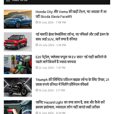
ऑटो जगत
Honda City और Verna की बढ़ी टेंशन, नए अवतार में आ
रही Skoda Slavia Facelift
30 July 2026 - 7:48 PM
नई मारुति ब्रेजा फेसलिफ्ट लॉन्च, नए फीचर्स और टर्बो इंजन के
साथ आई SUV, जानें क्या है कीमत
26 July 2026 - 3:56 PM
E20 पेट्रोल, फ्लेक्स फ्यूल या EV कार? नई गाड़ी खरीदने से
पहले जानें किसमें है ज्यादा फायदा
23 July 2026 - 7:41 PM
Triumph की लिमिटेड एडिशन बाइक लॉन्च के लिए तैयार, 21
लाख रुपये कीमत में मिलेंगे प्रीमियम फीचर्स
16 July 2026 - 3:17 PM
जानिए Hazard Light का क्या काम है, कब और कैसे करें
इसका इस्तेमाल, ज्यादातर लोग नहीं जानते सही तरीका
12 July 2026 - 6:14 PM