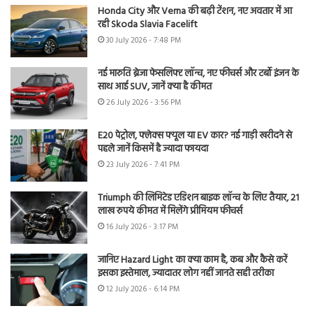
Honda City और Verna की बढ़ी टेंशन, नए अवतार में आ
रही Skoda Slavia Facelift
30 July 2026 - 7:48 PM
नई मारुति ब्रेजा फेसलिफ्ट लॉन्च, नए फीचर्स और टर्बो इंजन के
साथ आई SUV, जानें क्या है कीमत
26 July 2026 - 3:56 PM
E20 पेट्रोल, फ्लेक्स फ्यूल या EV कार? नई गाड़ी खरीदने से
पहले जानें किसमें है ज्यादा फायदा
23 July 2026 - 7:41 PM
Triumph की लिमिटेड एडिशन बाइक लॉन्च के लिए तैयार, 21
लाख रुपये कीमत में मिलेंगे प्रीमियम फीचर्स
16 July 2026 - 3:17 PM
जानिए Hazard Light का क्या काम है, कब और कैसे करें
इसका इस्तेमाल, ज्यादातर लोग नहीं जानते सही तरीका
12 July 2026 - 6:14 PM