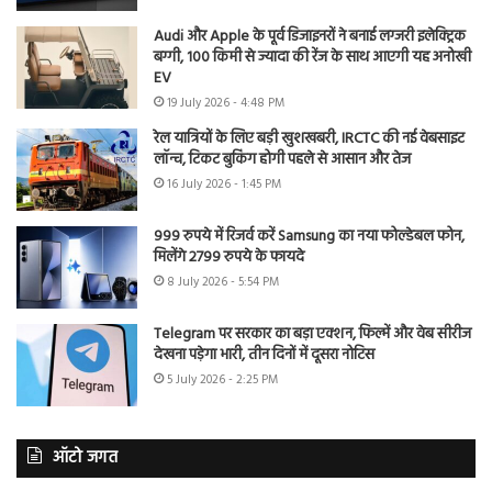
Audi और Apple के पूर्व डिजाइनरों ने बनाई लग्जरी इलेक्ट्रिक
बग्गी, 100 किमी से ज्यादा की रेंज के साथ आएगी यह अनोखी
EV
19 July 2026 - 4:48 PM
रेल यात्रियों के लिए बड़ी खुशखबरी, IRCTC की नई वेबसाइट
लॉन्च, टिकट बुकिंग होगी पहले से आसान और तेज
16 July 2026 - 1:45 PM
999 रुपये में रिजर्व करें Samsung का नया फोल्डेबल फोन,
मिलेंगे 2799 रुपये के फायदे
8 July 2026 - 5:54 PM
Telegram पर सरकार का बड़ा एक्शन, फिल्में और वेब सीरीज
देखना पड़ेगा भारी, तीन दिनों में दूसरा नोटिस
5 July 2026 - 2:25 PM
ऑटो जगत