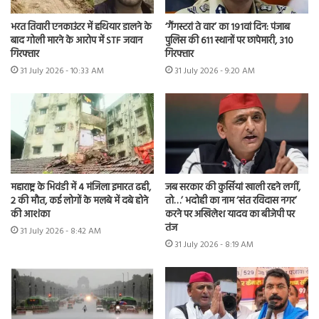
भरत तिवारी एनकाउंटर में हथियार डालने के
‘गैंगस्टरां ते वार’ का 191वां दिन: पंजाब
बाद गोली मारने के आरोप में STF जवान
पुलिस की 611 स्थानों पर छापेमारी, 310
गिरफ्तार
गिरफ्तार
31 July 2026 - 10:33 AM
31 July 2026 - 9:20 AM
महाराष्ट्र के भिवंडी में 4 मंजिला इमारत ढही,
जब सरकार की कुर्सियां खाली रहने लगीं,
2 की मौत, कई लोगों के मलबे में दबे होने
तो…’ भदोही का नाम ‘संत रविदास नगर’
की आशंका
करने पर अखिलेश यादव का बीजेपी पर
तंज
31 July 2026 - 8:42 AM
31 July 2026 - 8:19 AM