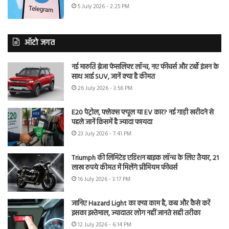
5 July 2026 - 2:25 PM
ऑटो जगत
नई मारुति ब्रेजा फेसलिफ्ट लॉन्च, नए फीचर्स और टर्बो इंजन के
साथ आई SUV, जानें क्या है कीमत
26 July 2026 - 3:56 PM
E20 पेट्रोल, फ्लेक्स फ्यूल या EV कार? नई गाड़ी खरीदने से
पहले जानें किसमें है ज्यादा फायदा
23 July 2026 - 7:41 PM
Triumph की लिमिटेड एडिशन बाइक लॉन्च के लिए तैयार, 21
लाख रुपये कीमत में मिलेंगे प्रीमियम फीचर्स
16 July 2026 - 3:17 PM
जानिए Hazard Light का क्या काम है, कब और कैसे करें
इसका इस्तेमाल, ज्यादातर लोग नहीं जानते सही तरीका
12 July 2026 - 6:14 PM