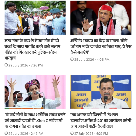
जंतर मंतर के प्रदर्शन से घर लौट रहे दो
अखिलेश यादव का केंद्र पर हमला, बोले-
बच्चों के साथ मारपीट करने वाले सत्यम
‘जो राम मंदिर का चंदा नहीं बचा पाए, वे पेपर
पंडित को गिरफ्तार करे पुलिस- सौरभ
कैसे बचाएंगे’
भारद्वाज
28 July 2026 - 4:08 PM
28 July 2026 - 7:26 PM
“वे कई लोगों के साथ शारीरिक संबंध बनाने
एक अगस्त को दिल्ली में ‘नेशनल
को आजादी कहती हैं”..Gen Z महिलाओं
टाउनहॉल अगेंस्ट ई-20’ का आयोजन करेगी
पर कंगना रनौत का हमला
आम आदमी पार्टी- केजरीवाल
28 July 2026 - 2:48 PM
27 July 2026 - 6:29 PM