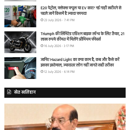
E20 पेट्रोल, फ्लेक्स फ्यूल या EV कार? नई गाड़ी खरीदने से
पहले जानें किसमें है ज्यादा फायदा
23 July 2026 - 7:41 PM
Triumph की लिमिटेड एडिशन बाइक लॉन्च के लिए तैयार, 21
लाख रुपये कीमत में मिलेंगे प्रीमियम फीचर्स
16 July 2026 - 3:17 PM
जानिए Hazard Light का क्या काम है, कब और कैसे करें
इसका इस्तेमाल, ज्यादातर लोग नहीं जानते सही तरीका
12 July 2026 - 6:14 PM
खेत खलिहान