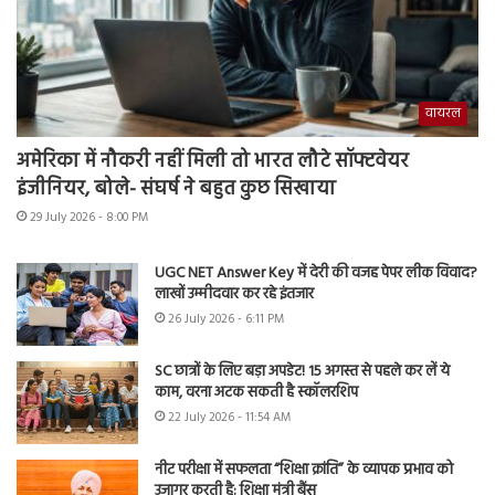
वायरल
अमेरिका में नौकरी नहीं मिली तो भारत लौटे सॉफ्टवेयर
इंजीनियर, बोले- संघर्ष ने बहुत कुछ सिखाया
29 July 2026 - 8:00 PM
UGC NET Answer Key में देरी की वजह पेपर लीक विवाद?
लाखों उम्मीदवार कर रहे इंतजार
26 July 2026 - 6:11 PM
SC छात्रों के लिए बड़ा अपडेट! 15 अगस्त से पहले कर लें ये
काम, वरना अटक सकती है स्कॉलरशिप
22 July 2026 - 11:54 AM
नीट परीक्षा में सफलता “शिक्षा क्रांति” के व्यापक प्रभाव को
उजागर करती है: शिक्षा मंत्री बैंस