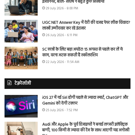
इंजीनियर, बोले- संघर्ष ने बहुत कुछ सिखाया
29 July 2026 - 8:00 PM
UGC NET Answer Key में देरी की वजह पेपर लीक विवाद?
लाखों उम्मीदवार कर रहे इंतजार
26 July 2026 - 6:11 PM
SC छात्रों के लिए बड़ा अपडेट! 15 अगस्त से पहले कर लें ये
काम, वरना अटक सकती है स्कॉलरशिप
22 July 2026 - 11:54 AM
टेक्नोलॉजी
iOS 27 में नई Siri होगी पहले से ज्यादा स्मार्ट, ChatGPT और
Gemini को देगी टक्कर
25 July 2026 - 7:52 PM
Audi और Apple के पूर्व डिजाइनरों ने बनाई लग्जरी इलेक्ट्रिक
बग्गी, 100 किमी से ज्यादा की रेंज के साथ आएगी यह अनोखी