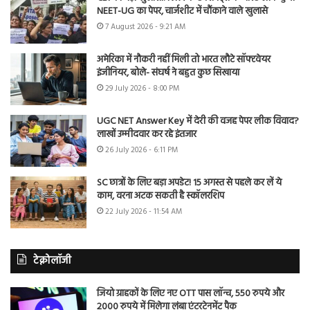
NEET-UG का पेपर, चार्जशीट में चौंकाने वाले खुलासे
7 August 2026 - 9:21 AM
अमेरिका में नौकरी नहीं मिली तो भारत लौटे सॉफ्टवेयर
इंजीनियर, बोले- संघर्ष ने बहुत कुछ सिखाया
29 July 2026 - 8:00 PM
UGC NET Answer Key में देरी की वजह पेपर लीक विवाद?
लाखों उम्मीदवार कर रहे इंतजार
26 July 2026 - 6:11 PM
SC छात्रों के लिए बड़ा अपडेट! 15 अगस्त से पहले कर लें ये
काम, वरना अटक सकती है स्कॉलरशिप
22 July 2026 - 11:54 AM
टेक्नोलॉजी
जियो ग्राहकों के लिए नए OTT पास लॉन्च, 550 रुपये और
2000 रुपये में मिलेगा लंबा एंटरटेनमेंट पैक