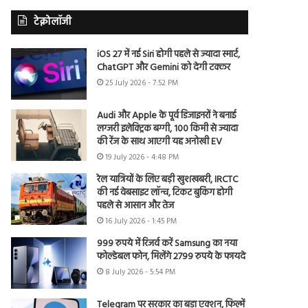
टेक्नोलॉजी
iOS 27 में नई Siri होगी पहले से ज्यादा स्मार्ट,
ChatGPT और Gemini को देगी टक्कर
25 July 2026 - 7:52 PM
Audi और Apple के पूर्व डिजाइनरों ने बनाई
लग्जरी इलेक्ट्रिक बग्गी, 100 किमी से ज्यादा
की रेंज के साथ आएगी यह अनोखी EV
19 July 2026 - 4:48 PM
रेल यात्रियों के लिए बड़ी खुशखबरी, IRCTC
की नई वेबसाइट लॉन्च, टिकट बुकिंग होगी
पहले से आसान और तेज
16 July 2026 - 1:45 PM
999 रुपये में रिजर्व करें Samsung का नया
फोल्डेबल फोन, मिलेंगे 2799 रुपये के फायदे
8 July 2026 - 5:54 PM
Telegram पर सरकार का बड़ा एक्शन, फिल्में