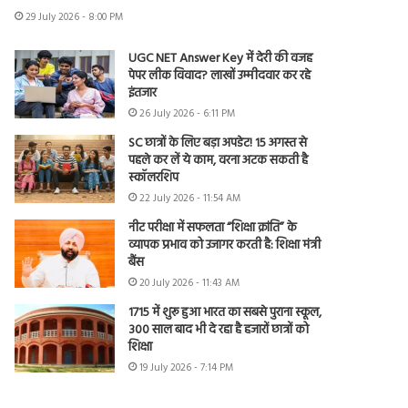
29 July 2026 - 8:00 PM
UGC NET Answer Key में देरी की वजह
पेपर लीक विवाद? लाखों उम्मीदवार कर रहे
इंतजार
26 July 2026 - 6:11 PM
SC छात्रों के लिए बड़ा अपडेट! 15 अगस्त से
पहले कर लें ये काम, वरना अटक सकती है
स्कॉलरशिप
22 July 2026 - 11:54 AM
नीट परीक्षा में सफलता “शिक्षा क्रांति” के
व्यापक प्रभाव को उजागर करती है: शिक्षा मंत्री
बैंस
20 July 2026 - 11:43 AM
1715 में शुरू हुआ भारत का सबसे पुराना स्कूल,
300 साल बाद भी दे रहा है हजारों छात्रों को
शिक्षा
19 July 2026 - 7:14 PM