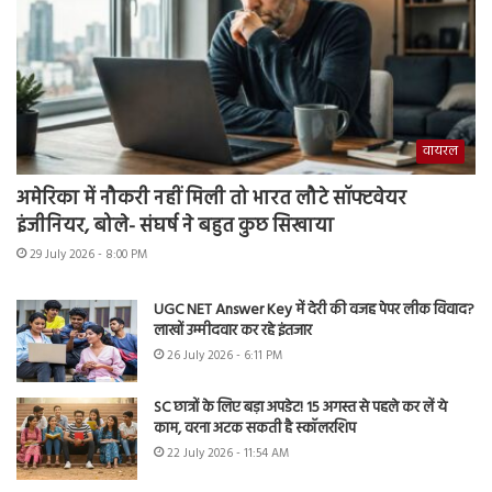
वायरल
अमेरिका में नौकरी नहीं मिली तो भारत लौटे सॉफ्टवेयर
इंजीनियर, बोले- संघर्ष ने बहुत कुछ सिखाया
29 July 2026 - 8:00 PM
UGC NET Answer Key में देरी की वजह पेपर लीक विवाद?
लाखों उम्मीदवार कर रहे इंतजार
26 July 2026 - 6:11 PM
SC छात्रों के लिए बड़ा अपडेट! 15 अगस्त से पहले कर लें ये
काम, वरना अटक सकती है स्कॉलरशिप
22 July 2026 - 11:54 AM