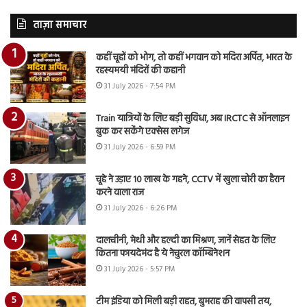
ताज़ा समाचार
कहीं चूहों को भोग, तो कहीं भगवान को मदिरा अर्पित, भारत के
रहस्यमयी मंदिरों की कहानी
31 July 2026 - 7:54 PM
Train यात्रियों के लिए बड़ी सुविधा, अब IRCTC से ऑनलाइन
बुक कर सकेंगे एक्सेस लगेज
31 July 2026 - 6:59 PM
चूहे ने उड़ाए 10 लाख के गहने, CCTV में खुला चोरी का हैरान
करने वाला राज
31 July 2026 - 6:26 PM
दालचीनी, मेथी और हल्दी का मिश्रण, जानें सेहत के लिए
कितना फायदेमंद है ये नेचुरल कॉम्बिनेशन
31 July 2026 - 5:57 PM
टीम इंडिया को मिली बड़ी राहत, बुमराह की वापसी तय,