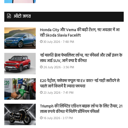
ऑटो जगत
Honda City और Verna की बढ़ी टेंशन, नए अवतार में आ
रही Skoda Slavia Facelift
30 July 2026 - 7:48 PM
नई मारुति ब्रेजा फेसलिफ्ट लॉन्च, नए फीचर्स और टर्बो इंजन के
साथ आई SUV, जानें क्या है कीमत
26 July 2026 - 3:56 PM
E20 पेट्रोल, फ्लेक्स फ्यूल या EV कार? नई गाड़ी खरीदने से
पहले जानें किसमें है ज्यादा फायदा
23 July 2026 - 7:41 PM
Triumph की लिमिटेड एडिशन बाइक लॉन्च के लिए तैयार, 21
लाख रुपये कीमत में मिलेंगे प्रीमियम फीचर्स
16 July 2026 - 3:17 PM