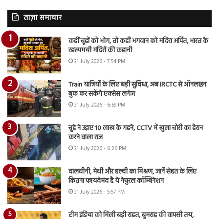
ताज़ा समाचार
कहीं चूहों को भोग, तो कहीं भगवान को मदिरा अर्पित, भारत के
रहस्यमयी मंदिरों की कहानी
31 July 2026 - 7:54 PM
Train यात्रियों के लिए बड़ी सुविधा, अब IRCTC से ऑनलाइन
बुक कर सकेंगे एक्सेस लगेज
31 July 2026 - 6:59 PM
चूहे ने उड़ाए 10 लाख के गहने, CCTV में खुला चोरी का हैरान
करने वाला राज
31 July 2026 - 6:26 PM
दालचीनी, मेथी और हल्दी का मिश्रण, जानें सेहत के लिए
कितना फायदेमंद है ये नेचुरल कॉम्बिनेशन
31 July 2026 - 5:57 PM
टीम इंडिया को मिली बड़ी राहत, बुमराह की वापसी तय,