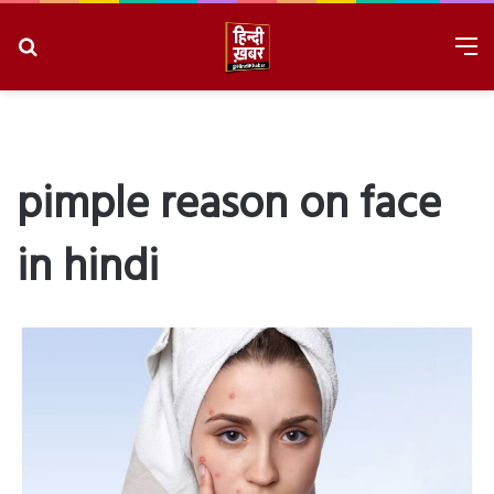
Search
M
for
8/8/2026, 12:20:15 PM
pimple reason on face
in hindi