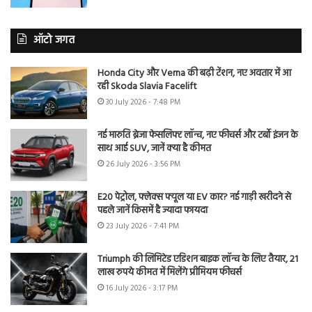
ऑटो जगत
Honda City और Verna की बढ़ी टेंशन, नए अवतार में आ
रही Skoda Slavia Facelift
30 July 2026 - 7:48 PM
नई मारुति ब्रेजा फेसलिफ्ट लॉन्च, नए फीचर्स और टर्बो इंजन के
साथ आई SUV, जानें क्या है कीमत
26 July 2026 - 3:56 PM
E20 पेट्रोल, फ्लेक्स फ्यूल या EV कार? नई गाड़ी खरीदने से
पहले जानें किसमें है ज्यादा फायदा
23 July 2026 - 7:41 PM
Triumph की लिमिटेड एडिशन बाइक लॉन्च के लिए तैयार, 21
लाख रुपये कीमत में मिलेंगे प्रीमियम फीचर्स
16 July 2026 - 3:17 PM