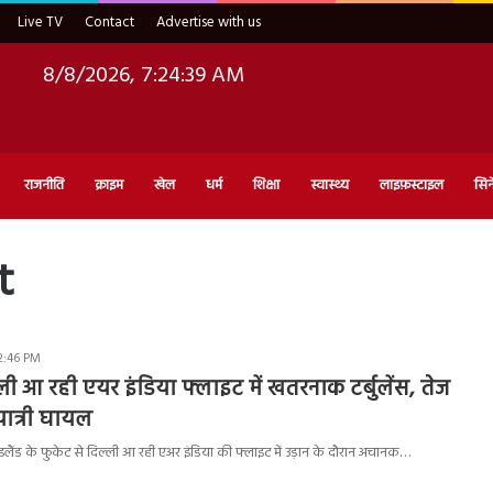
Live TV
Contact
Advertise with us
8/8/2026, 7:24:40 AM
राजनीति
क्राइम
खेल
धर्म
शिक्षा
स्वास्थ्य
लाइफ़स्टाइल
सिन
t
2:46 PM
्ली आ रही एयर इंडिया फ्लाइट में खतरनाक टर्बुलेंस, तेज
यात्री घायल
इलैंड के फुकेट से दिल्ली आ रही एअर इंडिया की फ्लाइट में उड़ान के दौरान अचानक…