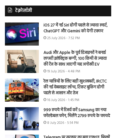
टेक्नोलॉजी
iOS 27 में नई Siri होगी पहले से ज्यादा स्मार्ट,
ChatGPT और Gemini को देगी टक्कर
25 July 2026 - 7:52 PM
Audi और Apple के पूर्व डिजाइनरों ने बनाई
लग्जरी इलेक्ट्रिक बग्गी, 100 किमी से ज्यादा
की रेंज के साथ आएगी यह अनोखी EV
19 July 2026 - 4:48 PM
रेल यात्रियों के लिए बड़ी खुशखबरी, IRCTC
की नई वेबसाइट लॉन्च, टिकट बुकिंग होगी
पहले से आसान और तेज
16 July 2026 - 1:45 PM
999 रुपये में रिजर्व करें Samsung का नया
फोल्डेबल फोन, मिलेंगे 2799 रुपये के फायदे
8 July 2026 - 5:54 PM
Telegram पर सरकार का बड़ा एक्शन, फिल्में