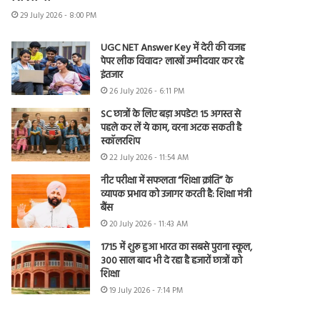
29 July 2026 - 8:00 PM
UGC NET Answer Key में देरी की वजह
पेपर लीक विवाद? लाखों उम्मीदवार कर रहे
इंतजार
26 July 2026 - 6:11 PM
SC छात्रों के लिए बड़ा अपडेट! 15 अगस्त से
पहले कर लें ये काम, वरना अटक सकती है
स्कॉलरशिप
22 July 2026 - 11:54 AM
नीट परीक्षा में सफलता “शिक्षा क्रांति” के
व्यापक प्रभाव को उजागर करती है: शिक्षा मंत्री
बैंस
20 July 2026 - 11:43 AM
1715 में शुरू हुआ भारत का सबसे पुराना स्कूल,
300 साल बाद भी दे रहा है हजारों छात्रों को
शिक्षा
19 July 2026 - 7:14 PM