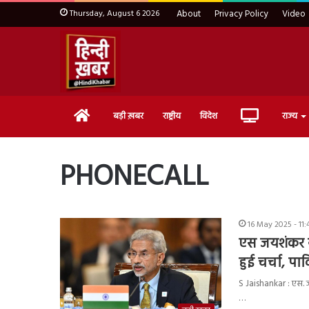
Thursday, August 6 2026
About
Privacy Policy
Video
Home
Live
बड़ी ख़बर
राष्ट्रीय
विदेश
राज्य
TV
PHONECALL
16 May 2025 - 11
एस जयशंकर ने
हुई चर्चा, प
S Jaishankar : एस. ज
…