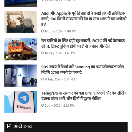
Audi और Apple के पूर्व डिजाइनरों ने बनाई लग्जरी इलेक्ट्रिक
बग्गी, 100 किमी से ज्यादा की रेंज के साथ आएगी यह अनोखी
EV
19 July 2026 - 4:48 PM
रेल यात्रियों के लिए बड़ी खुशखबरी, IRCTC की नई वेबसाइट
लॉन्च, टिकट बुकिंग होगी पहले से आसान और तेज
16 July 2026 - 1:45 PM
999 रुपये में रिजर्व करें Samsung का नया फोल्डेबल फोन,
मिलेंगे 2799 रुपये के फायदे
8 July 2026 - 5:54 PM
Telegram पर सरकार का बड़ा एक्शन, फिल्में और वेब सीरीज
देखना पड़ेगा भारी, तीन दिनों में दूसरा नोटिस
5 July 2026 - 2:25 PM
ऑटो जगत