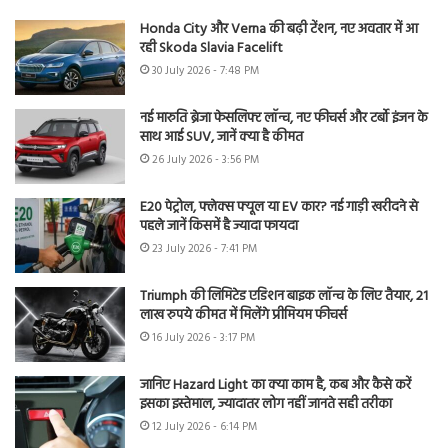
Honda City और Verna की बढ़ी टेंशन, नए अवतार में आ
रही Skoda Slavia Facelift
30 July 2026 - 7:48 PM
नई मारुति ब्रेजा फेसलिफ्ट लॉन्च, नए फीचर्स और टर्बो इंजन के
साथ आई SUV, जानें क्या है कीमत
26 July 2026 - 3:56 PM
E20 पेट्रोल, फ्लेक्स फ्यूल या EV कार? नई गाड़ी खरीदने से
पहले जानें किसमें है ज्यादा फायदा
23 July 2026 - 7:41 PM
Triumph की लिमिटेड एडिशन बाइक लॉन्च के लिए तैयार, 21
लाख रुपये कीमत में मिलेंगे प्रीमियम फीचर्स
16 July 2026 - 3:17 PM
जानिए Hazard Light का क्या काम है, कब और कैसे करें
इसका इस्तेमाल, ज्यादातर लोग नहीं जानते सही तरीका
12 July 2026 - 6:14 PM