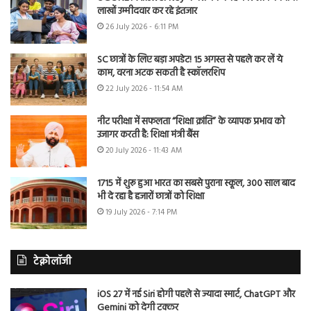
लाखों उम्मीदवार कर रहे इंतजार
26 July 2026 - 6:11 PM
SC छात्रों के लिए बड़ा अपडेट! 15 अगस्त से पहले कर लें ये
काम, वरना अटक सकती है स्कॉलरशिप
22 July 2026 - 11:54 AM
नीट परीक्षा में सफलता “शिक्षा क्रांति” के व्यापक प्रभाव को
उजागर करती है: शिक्षा मंत्री बैंस
20 July 2026 - 11:43 AM
1715 में शुरू हुआ भारत का सबसे पुराना स्कूल, 300 साल बाद
भी दे रहा है हजारों छात्रों को शिक्षा
19 July 2026 - 7:14 PM
टेक्नोलॉजी
iOS 27 में नई Siri होगी पहले से ज्यादा स्मार्ट, ChatGPT और
Gemini को देगी टक्कर