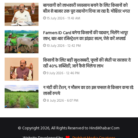
बागवानी को लाभकारी व्यवसाय बनाने के लिए किसानों को
बीज से बाजार तक पूरा सहयोग दिया जा रहा है: मोहिंदर भगत
15 July 2026 - 11:43 AM
Farmers ID Card बनेगा किसानों की पहचान, मिलेंगे भरपूर
लाभ, बार-बार रजिस्ट्रेशन का झंझट खत्म, ऐसे करें अप्लाई
10 July 2026 - 12:42 PM
किसानों के लिए बड़ी खुशखबरी, फूलों की खेती पर सरकार दे
रही 40% सब्सिडी, जानें कैसे मिलेगा लाभ
9 July 2026 - 12:46 PM
न मंडी की टेंशन, न मौसम का डर! इस फसल से किसान कमा रहे
लाखों रुपये
8 July 2026 - 6:07 PM
© Copyright 2026, All Rights Reserved to HindiKhabar.Com