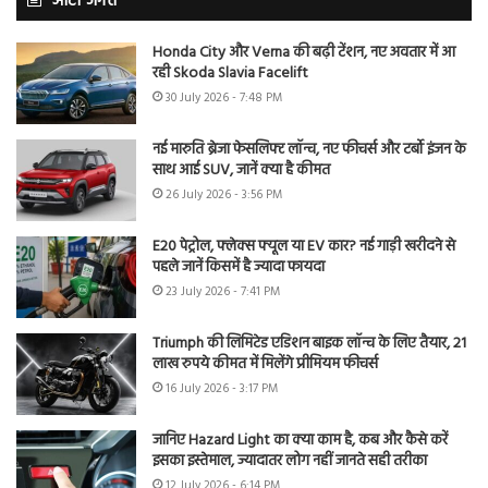
ऑटो जगत
Honda City और Verna की बढ़ी टेंशन, नए अवतार में आ
रही Skoda Slavia Facelift
30 July 2026 - 7:48 PM
नई मारुति ब्रेजा फेसलिफ्ट लॉन्च, नए फीचर्स और टर्बो इंजन के
साथ आई SUV, जानें क्या है कीमत
26 July 2026 - 3:56 PM
E20 पेट्रोल, फ्लेक्स फ्यूल या EV कार? नई गाड़ी खरीदने से
पहले जानें किसमें है ज्यादा फायदा
23 July 2026 - 7:41 PM
Triumph की लिमिटेड एडिशन बाइक लॉन्च के लिए तैयार, 21
लाख रुपये कीमत में मिलेंगे प्रीमियम फीचर्स
16 July 2026 - 3:17 PM
जानिए Hazard Light का क्या काम है, कब और कैसे करें
इसका इस्तेमाल, ज्यादातर लोग नहीं जानते सही तरीका
12 July 2026 - 6:14 PM