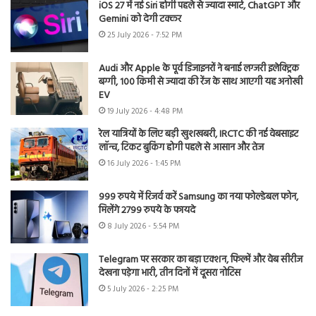
iOS 27 में नई Siri होगी पहले से ज्यादा स्मार्ट, ChatGPT और
Gemini को देगी टक्कर
25 July 2026 - 7:52 PM
Audi और Apple के पूर्व डिजाइनरों ने बनाई लग्जरी इलेक्ट्रिक
बग्गी, 100 किमी से ज्यादा की रेंज के साथ आएगी यह अनोखी
EV
19 July 2026 - 4:48 PM
रेल यात्रियों के लिए बड़ी खुशखबरी, IRCTC की नई वेबसाइट
लॉन्च, टिकट बुकिंग होगी पहले से आसान और तेज
16 July 2026 - 1:45 PM
999 रुपये में रिजर्व करें Samsung का नया फोल्डेबल फोन,
मिलेंगे 2799 रुपये के फायदे
8 July 2026 - 5:54 PM
Telegram पर सरकार का बड़ा एक्शन, फिल्में और वेब सीरीज
देखना पड़ेगा भारी, तीन दिनों में दूसरा नोटिस
5 July 2026 - 2:25 PM