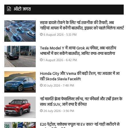
ऑटो जगत
सड़क हादसे रोकने के लिए नई तकनीक की तैयारी, अब
गाड़ियां आपस में करेंगी बातचीत, ड्राइवर को पहले मिलेगा अलर्ट
6 August 2026 - 5:33 PM
Tesla Model Y में आया Grok AI फीचर, अब भारतीय
भाषाओं में कर सकेंगे बातचीत, जानिए क्या-क्या बदलेगा
1 August 2026 - 6:42 PM
Honda City और Verna की बढ़ी टेंशन, नए अवतार में आ
रही Skoda Slavia Facelift
30 July 2026 - 7:48 PM
नई मारुति ब्रेजा फेसलिफ्ट लॉन्च, नए फीचर्स और टर्बो इंजन के
साथ आई SUV, जानें क्या है कीमत
26 July 2026 - 3:56 PM
E20 पेट्रोल, फ्लेक्स फ्यूल या EV कार? नई गाड़ी खरीदने से