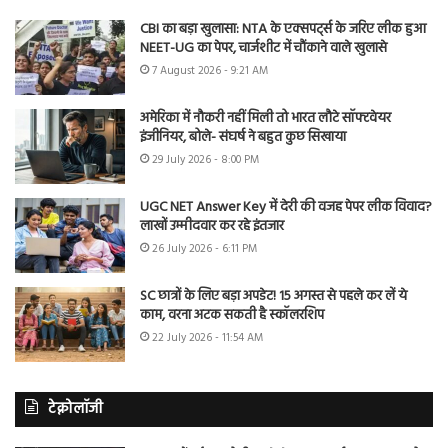
CBI का बड़ा खुलासा: NTA के एक्सपर्ट्स के जरिए लीक हुआ
NEET-UG का पेपर, चार्जशीट में चौंकाने वाले खुलासे
7 August 2026 - 9:21 AM
अमेरिका में नौकरी नहीं मिली तो भारत लौटे सॉफ्टवेयर
इंजीनियर, बोले- संघर्ष ने बहुत कुछ सिखाया
29 July 2026 - 8:00 PM
UGC NET Answer Key में देरी की वजह पेपर लीक विवाद?
लाखों उम्मीदवार कर रहे इंतजार
26 July 2026 - 6:11 PM
SC छात्रों के लिए बड़ा अपडेट! 15 अगस्त से पहले कर लें ये
काम, वरना अटक सकती है स्कॉलरशिप
22 July 2026 - 11:54 AM
टेक्नोलॉजी