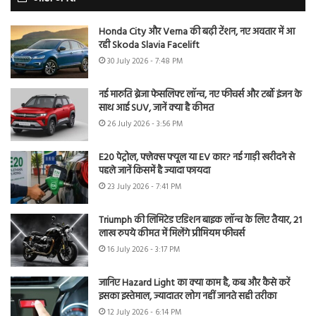
Honda City और Verna की बढ़ी टेंशन, नए अवतार में आ
रही Skoda Slavia Facelift
30 July 2026 - 7:48 PM
नई मारुति ब्रेजा फेसलिफ्ट लॉन्च, नए फीचर्स और टर्बो इंजन के
साथ आई SUV, जानें क्या है कीमत
26 July 2026 - 3:56 PM
E20 पेट्रोल, फ्लेक्स फ्यूल या EV कार? नई गाड़ी खरीदने से
पहले जानें किसमें है ज्यादा फायदा
23 July 2026 - 7:41 PM
Triumph की लिमिटेड एडिशन बाइक लॉन्च के लिए तैयार, 21
लाख रुपये कीमत में मिलेंगे प्रीमियम फीचर्स
16 July 2026 - 3:17 PM
जानिए Hazard Light का क्या काम है, कब और कैसे करें
इसका इस्तेमाल, ज्यादातर लोग नहीं जानते सही तरीका
12 July 2026 - 6:14 PM