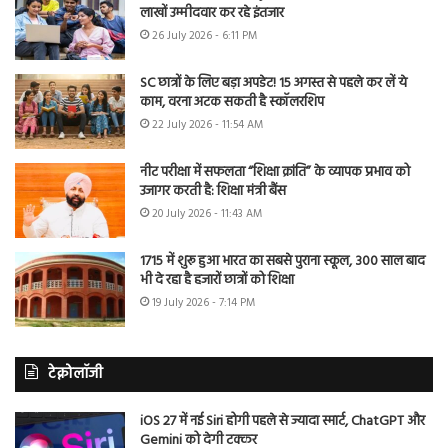
लाखों उम्मीदवार कर रहे इंतजार
26 July 2026 - 6:11 PM
SC छात्रों के लिए बड़ा अपडेट! 15 अगस्त से पहले कर लें ये
काम, वरना अटक सकती है स्कॉलरशिप
22 July 2026 - 11:54 AM
नीट परीक्षा में सफलता “शिक्षा क्रांति” के व्यापक प्रभाव को
उजागर करती है: शिक्षा मंत्री बैंस
20 July 2026 - 11:43 AM
1715 में शुरू हुआ भारत का सबसे पुराना स्कूल, 300 साल बाद
भी दे रहा है हजारों छात्रों को शिक्षा
19 July 2026 - 7:14 PM
टेक्नोलॉजी
iOS 27 में नई Siri होगी पहले से ज्यादा स्मार्ट, ChatGPT और
Gemini को देगी टक्कर