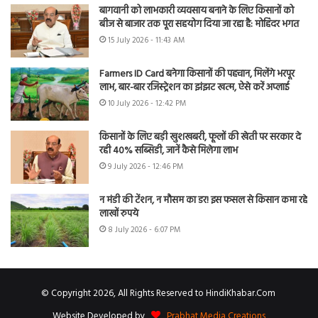
बागवानी को लाभकारी व्यवसाय बनाने के लिए किसानों को
बीज से बाजार तक पूरा सहयोग दिया जा रहा है: मोहिंदर भगत
15 July 2026 - 11:43 AM
Farmers ID Card बनेगा किसानों की पहचान, मिलेंगे भरपूर
लाभ, बार-बार रजिस्ट्रेशन का झंझट खत्म, ऐसे करें अप्लाई
10 July 2026 - 12:42 PM
किसानों के लिए बड़ी खुशखबरी, फूलों की खेती पर सरकार दे
रही 40% सब्सिडी, जानें कैसे मिलेगा लाभ
9 July 2026 - 12:46 PM
न मंडी की टेंशन, न मौसम का डर! इस फसल से किसान कमा रहे
लाखों रुपये
8 July 2026 - 6:07 PM
© Copyright 2026, All Rights Reserved to HindiKhabar.Com
Website Developed by
Prabhat Media Creations