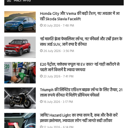
ऑटो जगत
Honda City और Verna की बढ़ी टेंशन, नए अवतार में आ
रही Skoda Slavia Facelift
30 July 2026 - 7:48 PM
नई मारुति ब्रेजा फेसलिफ्ट लॉन्च, नए फीचर्स और टर्बो इंजन के
साथ आई SUV, जानें क्या है कीमत
26 July 2026 - 3:56 PM
E20 पेट्रोल, फ्लेक्स फ्यूल या EV कार? नई गाड़ी खरीदने से
पहले जानें किसमें है ज्यादा फायदा
23 July 2026 - 7:41 PM
Triumph की लिमिटेड एडिशन बाइक लॉन्च के लिए तैयार, 21
लाख रुपये कीमत में मिलेंगे प्रीमियम फीचर्स
16 July 2026 - 3:17 PM
जानिए Hazard Light का क्या काम है, कब और कैसे करें
इसका इस्तेमाल, ज्यादातर लोग नहीं जानते सही तरीका
12 July 2026 - 6:14 PM