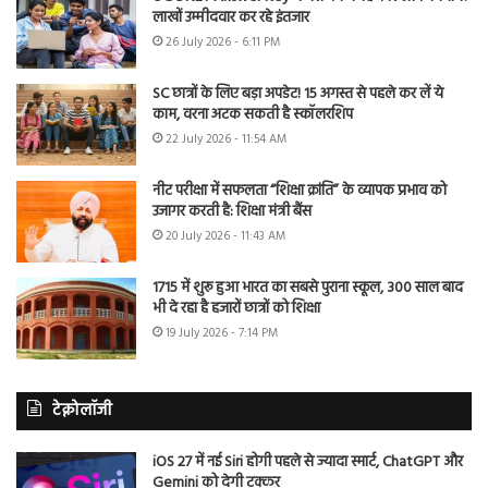
लाखों उम्मीदवार कर रहे इंतजार
26 July 2026 - 6:11 PM
SC छात्रों के लिए बड़ा अपडेट! 15 अगस्त से पहले कर लें ये
काम, वरना अटक सकती है स्कॉलरशिप
22 July 2026 - 11:54 AM
नीट परीक्षा में सफलता “शिक्षा क्रांति” के व्यापक प्रभाव को
उजागर करती है: शिक्षा मंत्री बैंस
20 July 2026 - 11:43 AM
1715 में शुरू हुआ भारत का सबसे पुराना स्कूल, 300 साल बाद
भी दे रहा है हजारों छात्रों को शिक्षा
19 July 2026 - 7:14 PM
टेक्नोलॉजी
iOS 27 में नई Siri होगी पहले से ज्यादा स्मार्ट, ChatGPT और
Gemini को देगी टक्कर