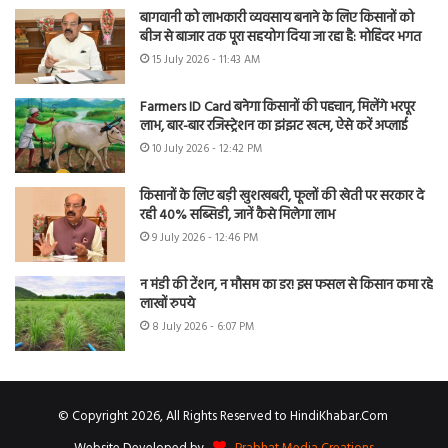
बागवानी को लाभकारी व्यवसाय बनाने के लिए किसानों को
बीज से बाजार तक पूरा सहयोग दिया जा रहा है: मोहिंदर भगत
15 July 2026 - 11:43 AM
Farmers ID Card बनेगा किसानों की पहचान, मिलेंगे भरपूर
लाभ, बार-बार रजिस्ट्रेशन का झंझट खत्म, ऐसे करें अप्लाई
10 July 2026 - 12:42 PM
किसानों के लिए बड़ी खुशखबरी, फूलों की खेती पर सरकार दे
रही 40% सब्सिडी, जानें कैसे मिलेगा लाभ
9 July 2026 - 12:46 PM
न मंडी की टेंशन, न मौसम का डर! इस फसल से किसान कमा रहे
लाखों रुपये
8 July 2026 - 6:07 PM
© Copyright 2026, All Rights Reserved to HindiKhabar.Com