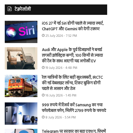
टेक्नोलॉजी
iOS 27 में नई Siri होगी पहले से ज्यादा स्मार्ट,
ChatGPT और Gemini को देगी टक्कर
25 July 2026 - 7:52 PM
Audi और Apple के पूर्व डिजाइनरों ने बनाई
लग्जरी इलेक्ट्रिक बग्गी, 100 किमी से ज्यादा
की रेंज के साथ आएगी यह अनोखी EV
19 July 2026 - 4:48 PM
रेल यात्रियों के लिए बड़ी खुशखबरी, IRCTC
की नई वेबसाइट लॉन्च, टिकट बुकिंग होगी
पहले से आसान और तेज
16 July 2026 - 1:45 PM
999 रुपये में रिजर्व करें Samsung का नया
फोल्डेबल फोन, मिलेंगे 2799 रुपये के फायदे
8 July 2026 - 5:54 PM
Telegram पर सरकार का बड़ा एक्शन, फिल्में