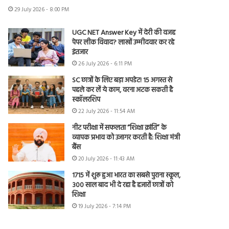
29 July 2026 - 8:00 PM
UGC NET Answer Key में देरी की वजह
पेपर लीक विवाद? लाखों उम्मीदवार कर रहे
इंतजार
26 July 2026 - 6:11 PM
SC छात्रों के लिए बड़ा अपडेट! 15 अगस्त से
पहले कर लें ये काम, वरना अटक सकती है
स्कॉलरशिप
22 July 2026 - 11:54 AM
नीट परीक्षा में सफलता “शिक्षा क्रांति” के
व्यापक प्रभाव को उजागर करती है: शिक्षा मंत्री
बैंस
20 July 2026 - 11:43 AM
1715 में शुरू हुआ भारत का सबसे पुराना स्कूल,
300 साल बाद भी दे रहा है हजारों छात्रों को
शिक्षा
19 July 2026 - 7:14 PM