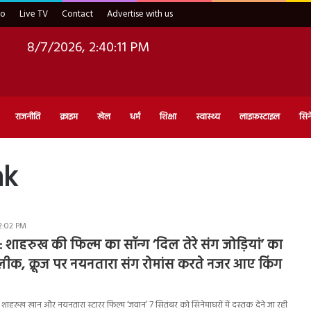
eo
Live TV
Contact
Advertise with us
8/7/2026, 2:40:12 PM
राजनीति
क्राइम
खेल
धर्म
शिक्षा
स्वास्थ्य
लाइफ़स्टाइल
सिन
ak
2:02 PM
शाहरुख की फिल्म का सॉन्ग ‘दिल तेरे संग जोड़ियां’ का
ीक, क्रूज पर नयनतारा संग रोमांस करते नजर आए किंग
ुख खान और नयनतारा स्टारर फिल्म ‘जवान’ 7 सितंबर को सिनेमाघरों में दस्तक देने जा रही