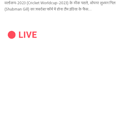
वर्ल्‍डकप-2023 (Cricket Worldcup-2023) के ठीक पहले, ओपनर शुभमन गिल
(Shubman Gill) का जबर्दस्‍त फॉर्म में होना टीम इंडिया के फैंस…