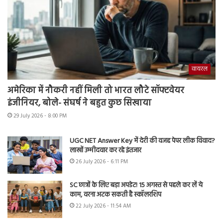
वायरल
अमेरिका में नौकरी नहीं मिली तो भारत लौटे सॉफ्टवेयर
इंजीनियर, बोले- संघर्ष ने बहुत कुछ सिखाया
29 July 2026 - 8:00 PM
UGC NET Answer Key में देरी की वजह पेपर लीक विवाद?
लाखों उम्मीदवार कर रहे इंतजार
26 July 2026 - 6:11 PM
SC छात्रों के लिए बड़ा अपडेट! 15 अगस्त से पहले कर लें ये
काम, वरना अटक सकती है स्कॉलरशिप
22 July 2026 - 11:54 AM