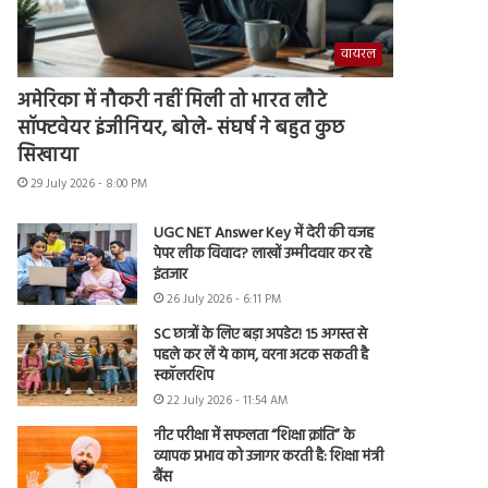
वायरल
अमेरिका में नौकरी नहीं मिली तो भारत लौटे
सॉफ्टवेयर इंजीनियर, बोले- संघर्ष ने बहुत कुछ
सिखाया
29 July 2026 - 8:00 PM
UGC NET Answer Key में देरी की वजह
पेपर लीक विवाद? लाखों उम्मीदवार कर रहे
इंतजार
26 July 2026 - 6:11 PM
SC छात्रों के लिए बड़ा अपडेट! 15 अगस्त से
पहले कर लें ये काम, वरना अटक सकती है
स्कॉलरशिप
22 July 2026 - 11:54 AM
नीट परीक्षा में सफलता “शिक्षा क्रांति” के
व्यापक प्रभाव को उजागर करती है: शिक्षा मंत्री
बैंस