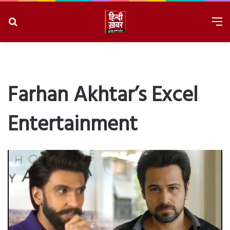
Search
M
for
8/8/2026, 6:51:24 AM
Farhan Akhtar’s Excel
Entertainment