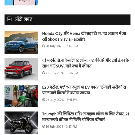
ऑटो जगत
Honda City और Verna की बढ़ी टेंशन, नए अवतार में आ
रही Skoda Slavia Facelift
30 July 2026 - 7:48 PM
नई मारुति ब्रेजा फेसलिफ्ट लॉन्च, नए फीचर्स और टर्बो इंजन के
साथ आई SUV, जानें क्या है कीमत
26 July 2026 - 3:56 PM
E20 पेट्रोल, फ्लेक्स फ्यूल या EV कार? नई गाड़ी खरीदने से
पहले जानें किसमें है ज्यादा फायदा
23 July 2026 - 7:41 PM
Triumph की लिमिटेड एडिशन बाइक लॉन्च के लिए तैयार, 21
लाख रुपये कीमत में मिलेंगे प्रीमियम फीचर्स
16 July 2026 - 3:17 PM