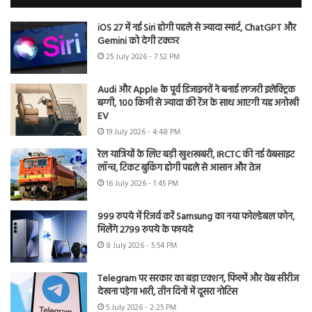
iOS 27 में नई Siri होगी पहले से ज्यादा स्मार्ट, ChatGPT और
Gemini को देगी टक्कर
25 July 2026 - 7:52 PM
Audi और Apple के पूर्व डिजाइनरों ने बनाई लग्जरी इलेक्ट्रिक
बग्गी, 100 किमी से ज्यादा की रेंज के साथ आएगी यह अनोखी
EV
19 July 2026 - 4:48 PM
रेल यात्रियों के लिए बड़ी खुशखबरी, IRCTC की नई वेबसाइट
लॉन्च, टिकट बुकिंग होगी पहले से आसान और तेज
16 July 2026 - 1:45 PM
999 रुपये में रिजर्व करें Samsung का नया फोल्डेबल फोन,
मिलेंगे 2799 रुपये के फायदे
8 July 2026 - 5:54 PM
Telegram पर सरकार का बड़ा एक्शन, फिल्में और वेब सीरीज
देखना पड़ेगा भारी, तीन दिनों में दूसरा नोटिस
5 July 2026 - 2:25 PM