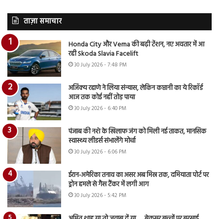
ताज़ा समाचार
Honda City और Verna की बढ़ी टेंशन, नए अवतार में आ
रही Skoda Slavia Facelift
30 July 2026 - 7:48 PM
अजिंक्य रहाणे ने लिया संन्यास, लेकिन कप्तानी का ये रिकॉर्ड
आज तक कोई नहीं तोड़ पाया
30 July 2026 - 6:40 PM
पंजाब की नशे के खिलाफ जंग को मिली नई ताकत, मानसिक
स्वास्थ्य लीडर्स संभालेंगे मोर्चा
30 July 2026 - 6:06 PM
ईरान-अमेरिका तनाव का असर अब मिस्र तक, दमियाता पोर्ट पर
ड्रोन हमले से गैस टैंकर में लगी आग
30 July 2026 - 5:42 PM
अमित शाह या तो जवाब दें या…., बेकसूर बच्चों पर बरसाई