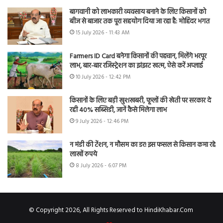
बागवानी को लाभकारी व्यवसाय बनाने के लिए किसानों को
बीज से बाजार तक पूरा सहयोग दिया जा रहा है: मोहिंदर भगत
15 July 2026 - 11:43 AM
Farmers ID Card बनेगा किसानों की पहचान, मिलेंगे भरपूर
लाभ, बार-बार रजिस्ट्रेशन का झंझट खत्म, ऐसे करें अप्लाई
10 July 2026 - 12:42 PM
किसानों के लिए बड़ी खुशखबरी, फूलों की खेती पर सरकार दे
रही 40% सब्सिडी, जानें कैसे मिलेगा लाभ
9 July 2026 - 12:46 PM
न मंडी की टेंशन, न मौसम का डर! इस फसल से किसान कमा रहे
लाखों रुपये
8 July 2026 - 6:07 PM
© Copyright 2026, All Rights Reserved to HindiKhabar.Com