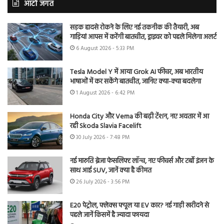
ऑटो जगत
सड़क हादसे रोकने के लिए नई तकनीक की तैयारी, अब
गाड़ियां आपस में करेंगी बातचीत, ड्राइवर को पहले मिलेगा अलर्ट
6 August 2026 - 5:33 PM
Tesla Model Y में आया Grok AI फीचर, अब भारतीय
भाषाओं में कर सकेंगे बातचीत, जानिए क्या-क्या बदलेगा
1 August 2026 - 6:42 PM
Honda City और Verna की बढ़ी टेंशन, नए अवतार में आ
रही Skoda Slavia Facelift
30 July 2026 - 7:48 PM
नई मारुति ब्रेजा फेसलिफ्ट लॉन्च, नए फीचर्स और टर्बो इंजन के
साथ आई SUV, जानें क्या है कीमत
26 July 2026 - 3:56 PM
E20 पेट्रोल, फ्लेक्स फ्यूल या EV कार? नई गाड़ी खरीदने से
पहले जानें किसमें है ज्यादा फायदा