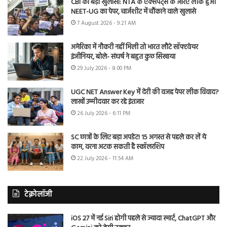
CBI का बड़ा खुलासा: NTA के एक्सपर्ट्स के जरिए लीक हुआ
NEET-UG का पेपर, चार्जशीट में चौंकाने वाले खुलासे
7 August 2026 - 9:21 AM
अमेरिका में नौकरी नहीं मिली तो भारत लौटे सॉफ्टवेयर
इंजीनियर, बोले- संघर्ष ने बहुत कुछ सिखाया
29 July 2026 - 8:00 PM
UGC NET Answer Key में देरी की वजह पेपर लीक विवाद?
लाखों उम्मीदवार कर रहे इंतजार
26 July 2026 - 6:11 PM
SC छात्रों के लिए बड़ा अपडेट! 15 अगस्त से पहले कर लें ये
काम, वरना अटक सकती है स्कॉलरशिप
22 July 2026 - 11:54 AM
टेक्नोलॉजी
iOS 27 में नई Siri होगी पहले से ज्यादा स्मार्ट, ChatGPT और