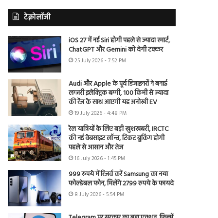
टेक्नोलॉजी
iOS 27 में नई Siri होगी पहले से ज्यादा स्मार्ट,
ChatGPT और Gemini को देगी टक्कर
25 July 2026 - 7:52 PM
Audi और Apple के पूर्व डिजाइनरों ने बनाई
लग्जरी इलेक्ट्रिक बग्गी, 100 किमी से ज्यादा
की रेंज के साथ आएगी यह अनोखी EV
19 July 2026 - 4:48 PM
रेल यात्रियों के लिए बड़ी खुशखबरी, IRCTC
की नई वेबसाइट लॉन्च, टिकट बुकिंग होगी
पहले से आसान और तेज
16 July 2026 - 1:45 PM
999 रुपये में रिजर्व करें Samsung का नया
फोल्डेबल फोन, मिलेंगे 2799 रुपये के फायदे
8 July 2026 - 5:54 PM
Telegram पर सरकार का बड़ा एक्शन, फिल्में