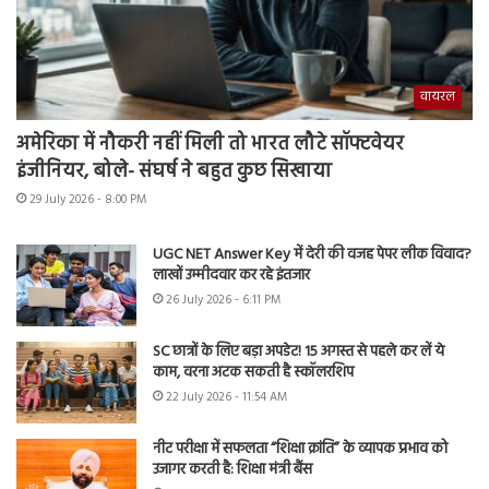
वायरल
अमेरिका में नौकरी नहीं मिली तो भारत लौटे सॉफ्टवेयर
इंजीनियर, बोले- संघर्ष ने बहुत कुछ सिखाया
29 July 2026 - 8:00 PM
UGC NET Answer Key में देरी की वजह पेपर लीक विवाद?
लाखों उम्मीदवार कर रहे इंतजार
26 July 2026 - 6:11 PM
SC छात्रों के लिए बड़ा अपडेट! 15 अगस्त से पहले कर लें ये
काम, वरना अटक सकती है स्कॉलरशिप
22 July 2026 - 11:54 AM
नीट परीक्षा में सफलता “शिक्षा क्रांति” के व्यापक प्रभाव को
उजागर करती है: शिक्षा मंत्री बैंस