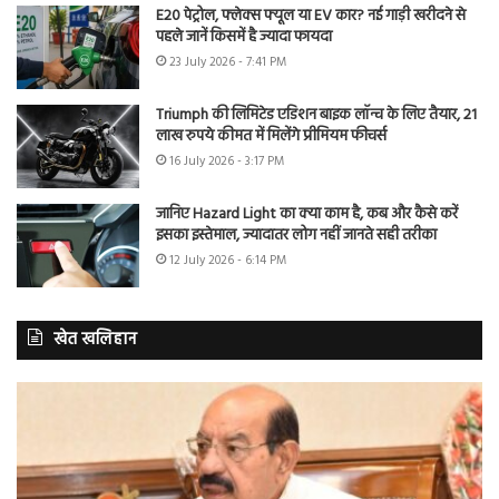
E20 पेट्रोल, फ्लेक्स फ्यूल या EV कार? नई गाड़ी खरीदने से
पहले जानें किसमें है ज्यादा फायदा
23 July 2026 - 7:41 PM
Triumph की लिमिटेड एडिशन बाइक लॉन्च के लिए तैयार, 21
लाख रुपये कीमत में मिलेंगे प्रीमियम फीचर्स
16 July 2026 - 3:17 PM
जानिए Hazard Light का क्या काम है, कब और कैसे करें
इसका इस्तेमाल, ज्यादातर लोग नहीं जानते सही तरीका
12 July 2026 - 6:14 PM
खेत खलिहान