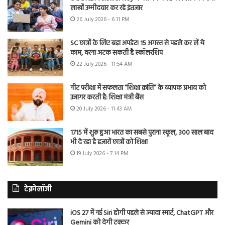
लाखों उम्मीदवार कर रहे इंतजार
26 July 2026 - 6:11 PM
SC छात्रों के लिए बड़ा अपडेट! 15 अगस्त से पहले कर लें ये
काम, वरना अटक सकती है स्कॉलरशिप
22 July 2026 - 11:54 AM
नीट परीक्षा में सफलता “शिक्षा क्रांति” के व्यापक प्रभाव को
उजागर करती है: शिक्षा मंत्री बैंस
20 July 2026 - 11:43 AM
1715 में शुरू हुआ भारत का सबसे पुराना स्कूल, 300 साल बाद
भी दे रहा है हजारों छात्रों को शिक्षा
19 July 2026 - 7:14 PM
टेक्नोलॉजी
iOS 27 में नई Siri होगी पहले से ज्यादा स्मार्ट, ChatGPT और
Gemini को देगी टक्कर