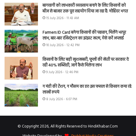
बागवानी को लाभकारी व्यवसाय बनाने के लिए किसानों को
बीज से बाजार तक पूरा सहयोग दिया जा रहा है: मोहिंदर भगत
15 July 2026 - 11:43 AM
Farmers ID Card बनेगा किसानों की पहचान, मिलेंगे भरपूर
लाभ, बार-बार रजिस्ट्रेशन का झंझट खत्म, ऐसे करें अप्लाई
10 July 2026 - 12:42 PM
किसानों के लिए बड़ी खुशखबरी, फूलों की खेती पर सरकार दे
रही 40% सब्सिडी, जानें कैसे मिलेगा लाभ
9 July 2026 - 12:46 PM
न मंडी की टेंशन, न मौसम का डर! इस फसल से किसान कमा रहे
लाखों रुपये
8 July 2026 - 6:07 PM
© Copyright 2026, All Rights Reserved to HindiKhabar.Com