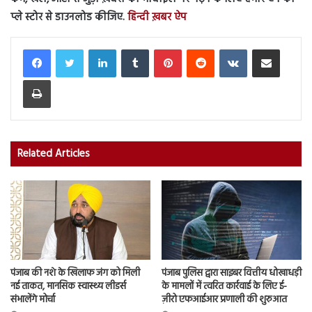
प्ले स्टोर से डाउनलोड कीजिए.
हिन्दी ख़बर ऐप
LinkedIn
Tumblr
Pinterest
Reddit
VKontakte
Share via Email
Print
Related Articles
पंजाब की नशे के खिलाफ जंग को मिली
पंजाब पुलिस द्वारा साइबर वित्तीय धोखाधड़ी
नई ताकत, मानसिक स्वास्थ्य लीडर्स
के मामलों में त्वरित कार्रवाई के लिए ई-
संभालेंगे मोर्चा
ज़ीरो एफआईआर प्रणाली की शुरुआत