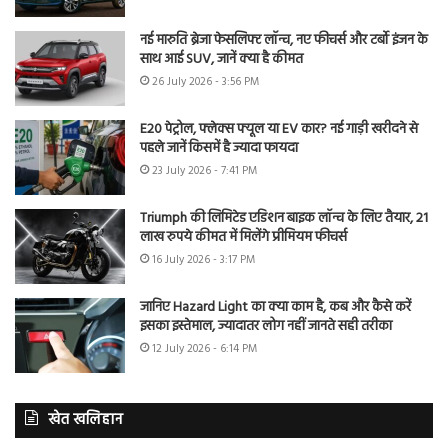
नई मारुति ब्रेजा फेसलिफ्ट लॉन्च, नए फीचर्स और टर्बो इंजन के
साथ आई SUV, जानें क्या है कीमत
26 July 2026 - 3:56 PM
E20 पेट्रोल, फ्लेक्स फ्यूल या EV कार? नई गाड़ी खरीदने से
पहले जानें किसमें है ज्यादा फायदा
23 July 2026 - 7:41 PM
Triumph की लिमिटेड एडिशन बाइक लॉन्च के लिए तैयार, 21
लाख रुपये कीमत में मिलेंगे प्रीमियम फीचर्स
16 July 2026 - 3:17 PM
जानिए Hazard Light का क्या काम है, कब और कैसे करें
इसका इस्तेमाल, ज्यादातर लोग नहीं जानते सही तरीका
12 July 2026 - 6:14 PM
खेत खलिहान