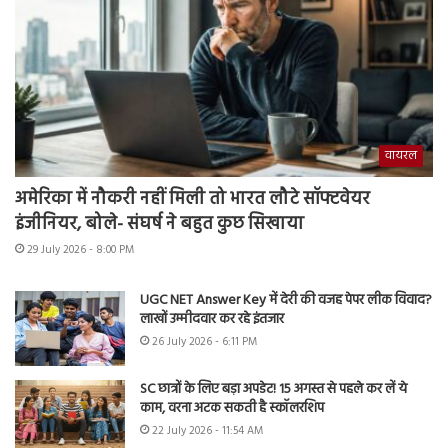
वायरल
अमेरिका में नौकरी नहीं मिली तो भारत लौटे सॉफ्टवेयर
इंजीनियर, बोले- संघर्ष ने बहुत कुछ सिखाया
29 July 2026 - 8:00 PM
UGC NET Answer Key में देरी की वजह पेपर लीक विवाद?
लाखों उम्मीदवार कर रहे इंतजार
26 July 2026 - 6:11 PM
SC छात्रों के लिए बड़ा अपडेट! 15 अगस्त से पहले कर लें ये
काम, वरना अटक सकती है स्कॉलरशिप
22 July 2026 - 11:54 AM