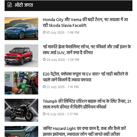
ऑटो जगत
Honda City और Verna की बढ़ी टेंशन, नए अवतार में आ
रही Skoda Slavia Facelift
30 July 2026 - 7:48 PM
नई मारुति ब्रेजा फेसलिफ्ट लॉन्च, नए फीचर्स और टर्बो इंजन के
साथ आई SUV, जानें क्या है कीमत
26 July 2026 - 3:56 PM
E20 पेट्रोल, फ्लेक्स फ्यूल या EV कार? नई गाड़ी खरीदने से
पहले जानें किसमें है ज्यादा फायदा
23 July 2026 - 7:41 PM
Triumph की लिमिटेड एडिशन बाइक लॉन्च के लिए तैयार, 21
लाख रुपये कीमत में मिलेंगे प्रीमियम फीचर्स
16 July 2026 - 3:17 PM
जानिए Hazard Light का क्या काम है, कब और कैसे करें
इसका इस्तेमाल, ज्यादातर लोग नहीं जानते सही तरीका