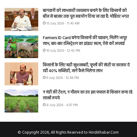
बागवानी को लाभकारी व्यवसाय बनाने के लिए किसानों को
बीज से बाजार तक पूरा सहयोग दिया जा रहा है: मोहिंदर भगत
15 July 2026 - 11:43 AM
Farmers ID Card बनेगा किसानों की पहचान, मिलेंगे भरपूर
लाभ, बार-बार रजिस्ट्रेशन का झंझट खत्म, ऐसे करें अप्लाई
10 July 2026 - 12:42 PM
किसानों के लिए बड़ी खुशखबरी, फूलों की खेती पर सरकार दे
रही 40% सब्सिडी, जानें कैसे मिलेगा लाभ
9 July 2026 - 12:46 PM
न मंडी की टेंशन, न मौसम का डर! इस फसल से किसान कमा रहे
लाखों रुपये
8 July 2026 - 6:07 PM
© Copyright 2026, All Rights Reserved to HindiKhabar.Com