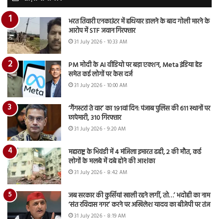
भरत तिवारी एनकाउंटर में हथियार डालने के बाद गोली मारने के
आरोप में STF जवान गिरफ्तार
31 July 2026 - 10:33 AM
PM मोदी के AI वीडियो पर बड़ा एक्शन, Meta इंडिया हेड
समेत कई लोगों पर केस दर्ज
31 July 2026 - 10:00 AM
‘गैंगस्टरां ते वार’ का 191वां दिन: पंजाब पुलिस की 611 स्थानों पर
छापेमारी, 310 गिरफ्तार
31 July 2026 - 9:20 AM
महाराष्ट्र के भिवंडी में 4 मंजिला इमारत ढही, 2 की मौत, कई
लोगों के मलबे में दबे होने की आशंका
31 July 2026 - 8:42 AM
जब सरकार की कुर्सियां खाली रहने लगीं, तो…’ भदोही का नाम
‘संत रविदास नगर’ करने पर अखिलेश यादव का बीजेपी पर तंज
31 July 2026 - 8:19 AM