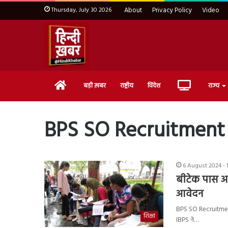
Thursday, July 30 2026
About
Privacy Policy
Video
Home
Live
बड़ी ख़बर
राष्ट्रीय
विदेश
राज्य
TV
BPS SO Recruitment
6 August 2024 - 
बीटेक पास अभ
आवेदन
BPS SO Recruitment 
शिक्षा
IBPS ने…