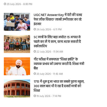
29 July 2026 - 8:00 PM
UGC NET Answer Key में देरी की वजह
पेपर लीक विवाद? लाखों उम्मीदवार कर रहे
इंतजार
26 July 2026 - 6:11 PM
SC छात्रों के लिए बड़ा अपडेट! 15 अगस्त से
पहले कर लें ये काम, वरना अटक सकती है
स्कॉलरशिप
22 July 2026 - 11:54 AM
नीट परीक्षा में सफलता “शिक्षा क्रांति” के
व्यापक प्रभाव को उजागर करती है: शिक्षा मंत्री
बैंस
20 July 2026 - 11:43 AM
1715 में शुरू हुआ भारत का सबसे पुराना स्कूल,
300 साल बाद भी दे रहा है हजारों छात्रों को
शिक्षा
19 July 2026 - 7:14 PM