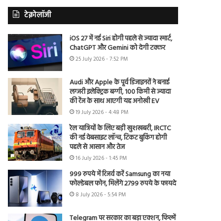
टेक्नोलॉजी
iOS 27 में नई Siri होगी पहले से ज्यादा स्मार्ट,
ChatGPT और Gemini को देगी टक्कर
25 July 2026 - 7:52 PM
Audi और Apple के पूर्व डिजाइनरों ने बनाई
लग्जरी इलेक्ट्रिक बग्गी, 100 किमी से ज्यादा
की रेंज के साथ आएगी यह अनोखी EV
19 July 2026 - 4:48 PM
रेल यात्रियों के लिए बड़ी खुशखबरी, IRCTC
की नई वेबसाइट लॉन्च, टिकट बुकिंग होगी
पहले से आसान और तेज
16 July 2026 - 1:45 PM
999 रुपये में रिजर्व करें Samsung का नया
फोल्डेबल फोन, मिलेंगे 2799 रुपये के फायदे
8 July 2026 - 5:54 PM
Telegram पर सरकार का बड़ा एक्शन, फिल्में