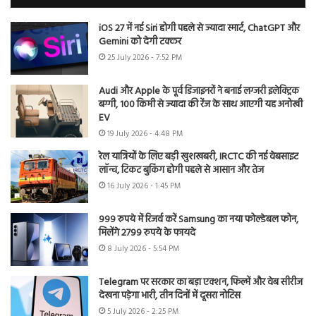
iOS 27 में नई Siri होगी पहले से ज्यादा स्मार्ट, ChatGPT और
Gemini को देगी टक्कर
25 July 2026 - 7:52 PM
Audi और Apple के पूर्व डिजाइनरों ने बनाई लग्जरी इलेक्ट्रिक
बग्गी, 100 किमी से ज्यादा की रेंज के साथ आएगी यह अनोखी
EV
19 July 2026 - 4:48 PM
रेल यात्रियों के लिए बड़ी खुशखबरी, IRCTC की नई वेबसाइट
लॉन्च, टिकट बुकिंग होगी पहले से आसान और तेज
16 July 2026 - 1:45 PM
999 रुपये में रिजर्व करें Samsung का नया फोल्डेबल फोन,
मिलेंगे 2799 रुपये के फायदे
8 July 2026 - 5:54 PM
Telegram पर सरकार का बड़ा एक्शन, फिल्में और वेब सीरीज
देखना पड़ेगा भारी, तीन दिनों में दूसरा नोटिस
5 July 2026 - 2:25 PM