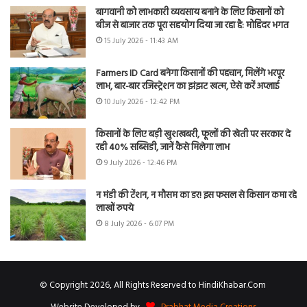
बागवानी को लाभकारी व्यवसाय बनाने के लिए किसानों को
बीज से बाजार तक पूरा सहयोग दिया जा रहा है: मोहिंदर भगत
15 July 2026 - 11:43 AM
Farmers ID Card बनेगा किसानों की पहचान, मिलेंगे भरपूर
लाभ, बार-बार रजिस्ट्रेशन का झंझट खत्म, ऐसे करें अप्लाई
10 July 2026 - 12:42 PM
किसानों के लिए बड़ी खुशखबरी, फूलों की खेती पर सरकार दे
रही 40% सब्सिडी, जानें कैसे मिलेगा लाभ
9 July 2026 - 12:46 PM
न मंडी की टेंशन, न मौसम का डर! इस फसल से किसान कमा रहे
लाखों रुपये
8 July 2026 - 6:07 PM
© Copyright 2026, All Rights Reserved to HindiKhabar.Com