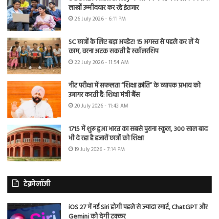
लाखों उम्मीदवार कर रहे इंतजार
26 July 2026 - 6:11 PM
SC छात्रों के लिए बड़ा अपडेट! 15 अगस्त से पहले कर लें ये
काम, वरना अटक सकती है स्कॉलरशिप
22 July 2026 - 11:54 AM
नीट परीक्षा में सफलता “शिक्षा क्रांति” के व्यापक प्रभाव को
उजागर करती है: शिक्षा मंत्री बैंस
20 July 2026 - 11:43 AM
1715 में शुरू हुआ भारत का सबसे पुराना स्कूल, 300 साल बाद
भी दे रहा है हजारों छात्रों को शिक्षा
19 July 2026 - 7:14 PM
टेक्नोलॉजी
iOS 27 में नई Siri होगी पहले से ज्यादा स्मार्ट, ChatGPT और
Gemini को देगी टक्कर