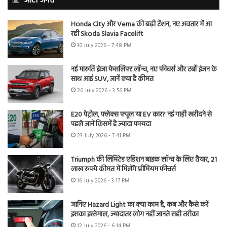
ऑटो जगत
Honda City और Verna की बढ़ी टेंशन, नए अवतार में आ
रही Skoda Slavia Facelift
30 July 2026 - 7:48 PM
नई मारुति ब्रेजा फेसलिफ्ट लॉन्च, नए फीचर्स और टर्बो इंजन के
साथ आई SUV, जानें क्या है कीमत
26 July 2026 - 3:56 PM
E20 पेट्रोल, फ्लेक्स फ्यूल या EV कार? नई गाड़ी खरीदने से
पहले जानें किसमें है ज्यादा फायदा
23 July 2026 - 7:41 PM
Triumph की लिमिटेड एडिशन बाइक लॉन्च के लिए तैयार, 21
लाख रुपये कीमत में मिलेंगे प्रीमियम फीचर्स
16 July 2026 - 3:17 PM
जानिए Hazard Light का क्या काम है, कब और कैसे करें
इसका इस्तेमाल, ज्यादातर लोग नहीं जानते सही तरीका
12 July 2026 - 6:14 PM