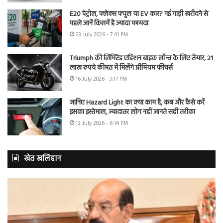
E20 पेट्रोल, फ्लेक्स फ्यूल या EV कार? नई गाड़ी खरीदने से
पहले जानें किसमें है ज्यादा फायदा
23 July 2026 - 7:41 PM
Triumph की लिमिटेड एडिशन बाइक लॉन्च के लिए तैयार, 21
लाख रुपये कीमत में मिलेंगे प्रीमियम फीचर्स
16 July 2026 - 3:17 PM
जानिए Hazard Light का क्या काम है, कब और कैसे करें
इसका इस्तेमाल, ज्यादातर लोग नहीं जानते सही तरीका
12 July 2026 - 6:14 PM
खेत खलिहान