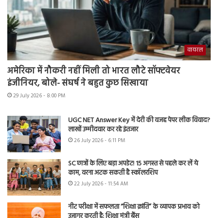
वायरल
अमेरिका में नौकरी नहीं मिली तो भारत लौटे सॉफ्टवेयर
इंजीनियर, बोले- संघर्ष ने बहुत कुछ सिखाया
29 July 2026 - 8:00 PM
UGC NET Answer Key में देरी की वजह पेपर लीक विवाद?
लाखों उम्मीदवार कर रहे इंतजार
26 July 2026 - 6:11 PM
SC छात्रों के लिए बड़ा अपडेट! 15 अगस्त से पहले कर लें ये
काम, वरना अटक सकती है स्कॉलरशिप
22 July 2026 - 11:54 AM
नीट परीक्षा में सफलता “शिक्षा क्रांति” के व्यापक प्रभाव को
उजागर करती है: शिक्षा मंत्री बैंस