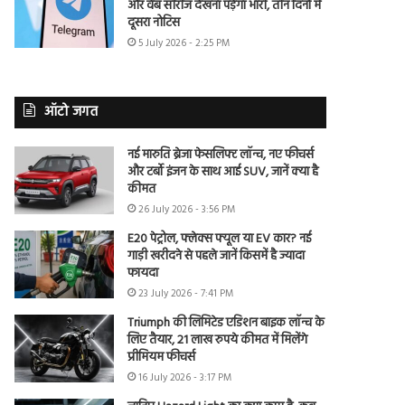
और वेब सीरीज देखना पड़ेगा भारी, तीन दिनों में
दूसरा नोटिस
5 July 2026 - 2:25 PM
ऑटो जगत
नई मारुति ब्रेजा फेसलिफ्ट लॉन्च, नए फीचर्स
और टर्बो इंजन के साथ आई SUV, जानें क्या है
कीमत
26 July 2026 - 3:56 PM
E20 पेट्रोल, फ्लेक्स फ्यूल या EV कार? नई
गाड़ी खरीदने से पहले जानें किसमें है ज्यादा
फायदा
23 July 2026 - 7:41 PM
Triumph की लिमिटेड एडिशन बाइक लॉन्च के
लिए तैयार, 21 लाख रुपये कीमत में मिलेंगे
प्रीमियम फीचर्स
16 July 2026 - 3:17 PM