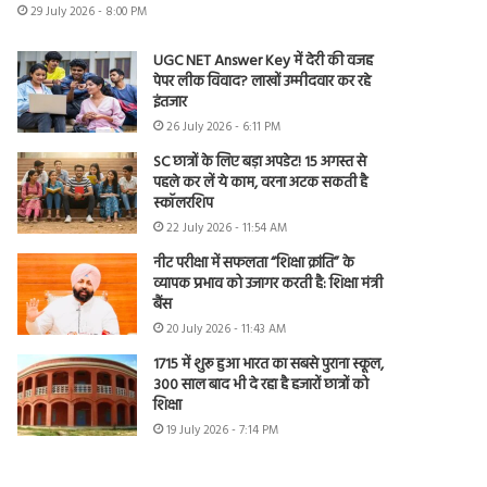
29 July 2026 - 8:00 PM
UGC NET Answer Key में देरी की वजह
पेपर लीक विवाद? लाखों उम्मीदवार कर रहे
इंतजार
26 July 2026 - 6:11 PM
SC छात्रों के लिए बड़ा अपडेट! 15 अगस्त से
पहले कर लें ये काम, वरना अटक सकती है
स्कॉलरशिप
22 July 2026 - 11:54 AM
नीट परीक्षा में सफलता “शिक्षा क्रांति” के
व्यापक प्रभाव को उजागर करती है: शिक्षा मंत्री
बैंस
20 July 2026 - 11:43 AM
1715 में शुरू हुआ भारत का सबसे पुराना स्कूल,
300 साल बाद भी दे रहा है हजारों छात्रों को
शिक्षा
19 July 2026 - 7:14 PM