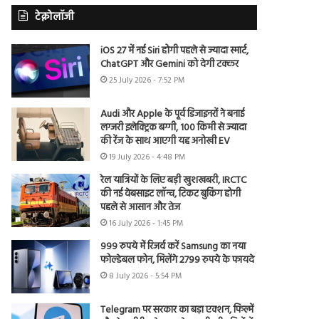
टेक्नोलॉजी
iOS 27 में नई Siri होगी पहले से ज्यादा स्मार्ट,
ChatGPT और Gemini को देगी टक्कर
25 July 2026 - 7:52 PM
Audi और Apple के पूर्व डिजाइनरों ने बनाई
लग्जरी इलेक्ट्रिक बग्गी, 100 किमी से ज्यादा
की रेंज के साथ आएगी यह अनोखी EV
19 July 2026 - 4:48 PM
रेल यात्रियों के लिए बड़ी खुशखबरी, IRCTC
की नई वेबसाइट लॉन्च, टिकट बुकिंग होगी
पहले से आसान और तेज
16 July 2026 - 1:45 PM
999 रुपये में रिजर्व करें Samsung का नया
फोल्डेबल फोन, मिलेंगे 2799 रुपये के फायदे
8 July 2026 - 5:54 PM
Telegram पर सरकार का बड़ा एक्शन, फिल्में