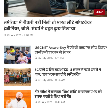
वायरल
अमेरिका में नौकरी नहीं मिली तो भारत लौटे सॉफ्टवेयर
इंजीनियर, बोले- संघर्ष ने बहुत कुछ सिखाया
29 July 2026 - 8:00 PM
UGC NET Answer Key में देरी की वजह पेपर लीक विवाद?
लाखों उम्मीदवार कर रहे इंतजार
26 July 2026 - 6:11 PM
SC छात्रों के लिए बड़ा अपडेट! 15 अगस्त से पहले कर लें ये
काम, वरना अटक सकती है स्कॉलरशिप
22 July 2026 - 11:54 AM
नीट परीक्षा में सफलता “शिक्षा क्रांति” के व्यापक प्रभाव को
उजागर करती है: शिक्षा मंत्री बैंस
20 July 2026 - 11:43 AM