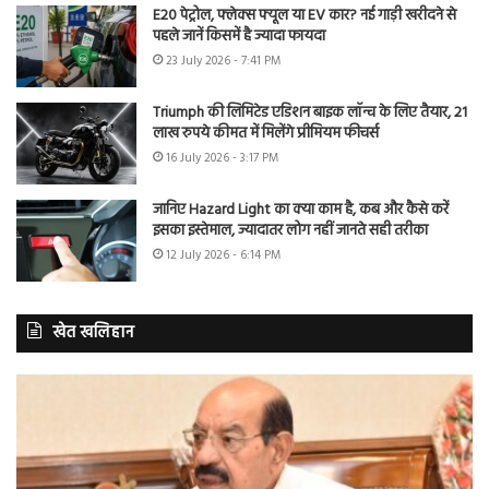
E20 पेट्रोल, फ्लेक्स फ्यूल या EV कार? नई गाड़ी खरीदने से
पहले जानें किसमें है ज्यादा फायदा
23 July 2026 - 7:41 PM
Triumph की लिमिटेड एडिशन बाइक लॉन्च के लिए तैयार, 21
लाख रुपये कीमत में मिलेंगे प्रीमियम फीचर्स
16 July 2026 - 3:17 PM
जानिए Hazard Light का क्या काम है, कब और कैसे करें
इसका इस्तेमाल, ज्यादातर लोग नहीं जानते सही तरीका
12 July 2026 - 6:14 PM
खेत खलिहान