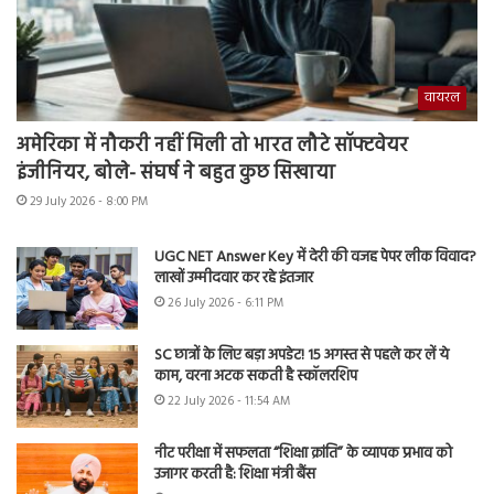
वायरल
अमेरिका में नौकरी नहीं मिली तो भारत लौटे सॉफ्टवेयर
इंजीनियर, बोले- संघर्ष ने बहुत कुछ सिखाया
29 July 2026 - 8:00 PM
UGC NET Answer Key में देरी की वजह पेपर लीक विवाद?
लाखों उम्मीदवार कर रहे इंतजार
26 July 2026 - 6:11 PM
SC छात्रों के लिए बड़ा अपडेट! 15 अगस्त से पहले कर लें ये
काम, वरना अटक सकती है स्कॉलरशिप
22 July 2026 - 11:54 AM
नीट परीक्षा में सफलता “शिक्षा क्रांति” के व्यापक प्रभाव को
उजागर करती है: शिक्षा मंत्री बैंस