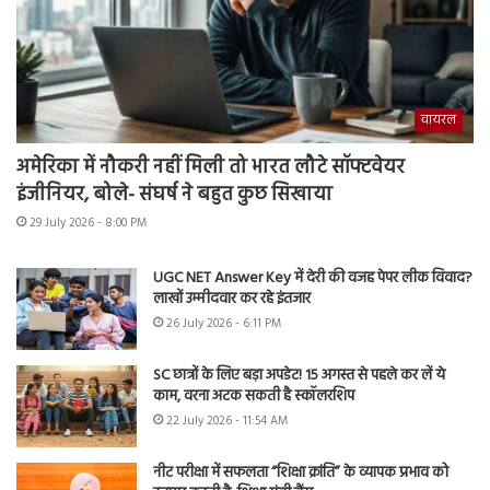
वायरल
अमेरिका में नौकरी नहीं मिली तो भारत लौटे सॉफ्टवेयर
इंजीनियर, बोले- संघर्ष ने बहुत कुछ सिखाया
29 July 2026 - 8:00 PM
UGC NET Answer Key में देरी की वजह पेपर लीक विवाद?
लाखों उम्मीदवार कर रहे इंतजार
26 July 2026 - 6:11 PM
SC छात्रों के लिए बड़ा अपडेट! 15 अगस्त से पहले कर लें ये
काम, वरना अटक सकती है स्कॉलरशिप
22 July 2026 - 11:54 AM
नीट परीक्षा में सफलता “शिक्षा क्रांति” के व्यापक प्रभाव को