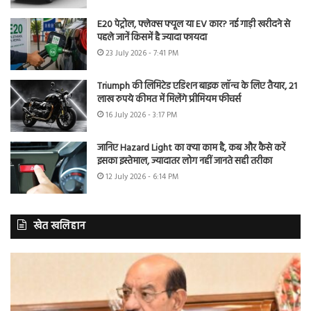
E20 पेट्रोल, फ्लेक्स फ्यूल या EV कार? नई गाड़ी खरीदने से
पहले जानें किसमें है ज्यादा फायदा
23 July 2026 - 7:41 PM
Triumph की लिमिटेड एडिशन बाइक लॉन्च के लिए तैयार, 21
लाख रुपये कीमत में मिलेंगे प्रीमियम फीचर्स
16 July 2026 - 3:17 PM
जानिए Hazard Light का क्या काम है, कब और कैसे करें
इसका इस्तेमाल, ज्यादातर लोग नहीं जानते सही तरीका
12 July 2026 - 6:14 PM
खेत खलिहान