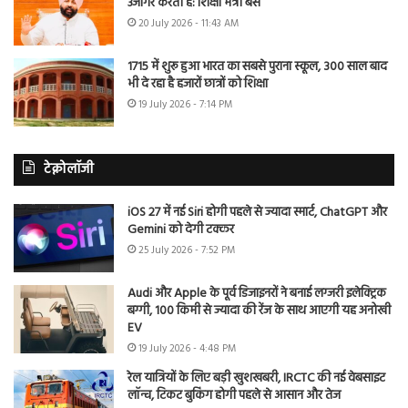
उजागर करती है: शिक्षा मंत्री बैंस
20 July 2026 - 11:43 AM
1715 में शुरू हुआ भारत का सबसे पुराना स्कूल, 300 साल बाद
भी दे रहा है हजारों छात्रों को शिक्षा
19 July 2026 - 7:14 PM
टेक्नोलॉजी
iOS 27 में नई Siri होगी पहले से ज्यादा स्मार्ट, ChatGPT और
Gemini को देगी टक्कर
25 July 2026 - 7:52 PM
Audi और Apple के पूर्व डिजाइनरों ने बनाई लग्जरी इलेक्ट्रिक
बग्गी, 100 किमी से ज्यादा की रेंज के साथ आएगी यह अनोखी
EV
19 July 2026 - 4:48 PM
रेल यात्रियों के लिए बड़ी खुशखबरी, IRCTC की नई वेबसाइट
लॉन्च, टिकट बुकिंग होगी पहले से आसान और तेज