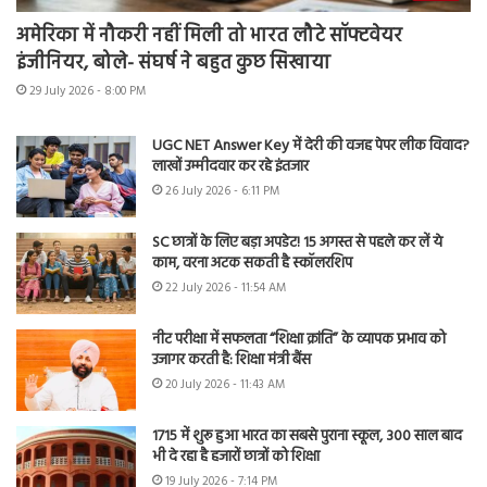
अमेरिका में नौकरी नहीं मिली तो भारत लौटे सॉफ्टवेयर
इंजीनियर, बोले- संघर्ष ने बहुत कुछ सिखाया
29 July 2026 - 8:00 PM
UGC NET Answer Key में देरी की वजह पेपर लीक विवाद?
लाखों उम्मीदवार कर रहे इंतजार
26 July 2026 - 6:11 PM
SC छात्रों के लिए बड़ा अपडेट! 15 अगस्त से पहले कर लें ये
काम, वरना अटक सकती है स्कॉलरशिप
22 July 2026 - 11:54 AM
नीट परीक्षा में सफलता “शिक्षा क्रांति” के व्यापक प्रभाव को
उजागर करती है: शिक्षा मंत्री बैंस
20 July 2026 - 11:43 AM
1715 में शुरू हुआ भारत का सबसे पुराना स्कूल, 300 साल बाद
भी दे रहा है हजारों छात्रों को शिक्षा
19 July 2026 - 7:14 PM