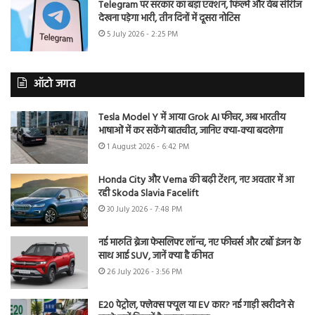
Telegram पर सरकार का बड़ा एक्शन, फिल्में और वेब सीरीज
देखना पड़ेगा भारी, तीन दिनों में दूसरा नोटिस
5 July 2026 - 2:25 PM
ऑटो जगत
Tesla Model Y में आया Grok AI फीचर, अब भारतीय
भाषाओं में कर सकेंगे बातचीत, जानिए क्या-क्या बदलेगा
1 August 2026 - 6:42 PM
Honda City और Verna की बढ़ी टेंशन, नए अवतार में आ
रही Skoda Slavia Facelift
30 July 2026 - 7:48 PM
नई मारुति ब्रेजा फेसलिफ्ट लॉन्च, नए फीचर्स और टर्बो इंजन के
साथ आई SUV, जानें क्या है कीमत
26 July 2026 - 3:56 PM
E20 पेट्रोल, फ्लेक्स फ्यूल या EV कार? नई गाड़ी खरीदने से