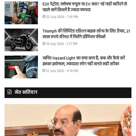
E20 पेट्रोल, फ्लेक्स फ्यूल या EV कार? नई गाड़ी खरीदने से
पहले जानें किसमें है ज्यादा फायदा
23 July 2026 - 7:41 PM
Triumph की लिमिटेड एडिशन बाइक लॉन्च के लिए तैयार, 21
लाख रुपये कीमत में मिलेंगे प्रीमियम फीचर्स
16 July 2026 - 3:17 PM
जानिए Hazard Light का क्या काम है, कब और कैसे करें
इसका इस्तेमाल, ज्यादातर लोग नहीं जानते सही तरीका
12 July 2026 - 6:14 PM
खेत खलिहान