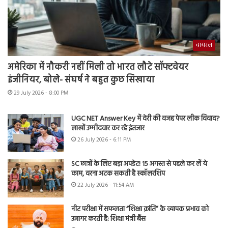
वायरल
अमेरिका में नौकरी नहीं मिली तो भारत लौटे सॉफ्टवेयर
इंजीनियर, बोले- संघर्ष ने बहुत कुछ सिखाया
29 July 2026 - 8:00 PM
UGC NET Answer Key में देरी की वजह पेपर लीक विवाद?
लाखों उम्मीदवार कर रहे इंतजार
26 July 2026 - 6:11 PM
SC छात्रों के लिए बड़ा अपडेट! 15 अगस्त से पहले कर लें ये
काम, वरना अटक सकती है स्कॉलरशिप
22 July 2026 - 11:54 AM
नीट परीक्षा में सफलता “शिक्षा क्रांति” के व्यापक प्रभाव को
उजागर करती है: शिक्षा मंत्री बैंस