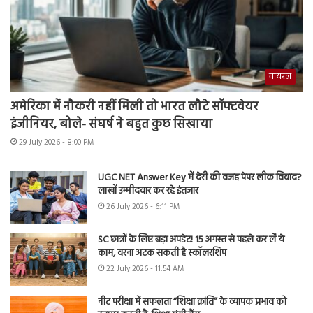
वायरल
अमेरिका में नौकरी नहीं मिली तो भारत लौटे सॉफ्टवेयर
इंजीनियर, बोले- संघर्ष ने बहुत कुछ सिखाया
29 July 2026 - 8:00 PM
UGC NET Answer Key में देरी की वजह पेपर लीक विवाद?
लाखों उम्मीदवार कर रहे इंतजार
26 July 2026 - 6:11 PM
SC छात्रों के लिए बड़ा अपडेट! 15 अगस्त से पहले कर लें ये
काम, वरना अटक सकती है स्कॉलरशिप
22 July 2026 - 11:54 AM
नीट परीक्षा में सफलता “शिक्षा क्रांति” के व्यापक प्रभाव को