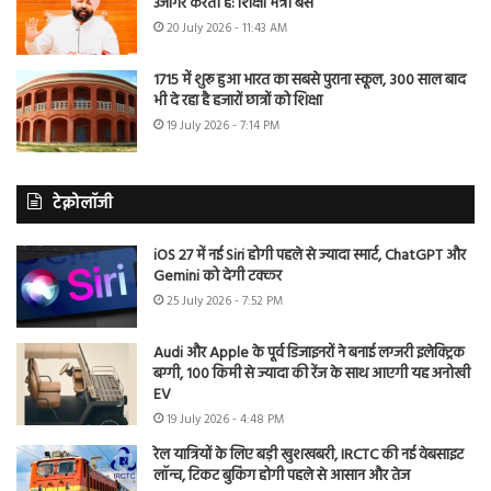
उजागर करती है: शिक्षा मंत्री बैंस
20 July 2026 - 11:43 AM
1715 में शुरू हुआ भारत का सबसे पुराना स्कूल, 300 साल बाद
भी दे रहा है हजारों छात्रों को शिक्षा
19 July 2026 - 7:14 PM
टेक्नोलॉजी
iOS 27 में नई Siri होगी पहले से ज्यादा स्मार्ट, ChatGPT और
Gemini को देगी टक्कर
25 July 2026 - 7:52 PM
Audi और Apple के पूर्व डिजाइनरों ने बनाई लग्जरी इलेक्ट्रिक
बग्गी, 100 किमी से ज्यादा की रेंज के साथ आएगी यह अनोखी
EV
19 July 2026 - 4:48 PM
रेल यात्रियों के लिए बड़ी खुशखबरी, IRCTC की नई वेबसाइट
लॉन्च, टिकट बुकिंग होगी पहले से आसान और तेज