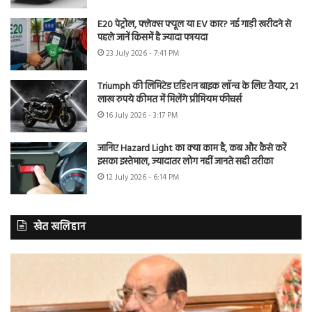
E20 पेट्रोल, फ्लेक्स फ्यूल या EV कार? नई गाड़ी खरीदने से
पहले जानें किसमें है ज्यादा फायदा
23 July 2026 - 7:41 PM
Triumph की लिमिटेड एडिशन बाइक लॉन्च के लिए तैयार, 21
लाख रुपये कीमत में मिलेंगे प्रीमियम फीचर्स
16 July 2026 - 3:17 PM
जानिए Hazard Light का क्या काम है, कब और कैसे करें
इसका इस्तेमाल, ज्यादातर लोग नहीं जानते सही तरीका
12 July 2026 - 6:14 PM
खेत खलिहान