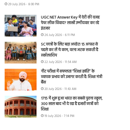
29 July 2026 - 8:00 PM
UGC NET Answer Key में देरी की वजह
पेपर लीक विवाद? लाखों उम्मीदवार कर रहे
इंतजार
26 July 2026 - 6:11 PM
SC छात्रों के लिए बड़ा अपडेट! 15 अगस्त से
पहले कर लें ये काम, वरना अटक सकती है
स्कॉलरशिप
22 July 2026 - 11:54 AM
नीट परीक्षा में सफलता “शिक्षा क्रांति” के
व्यापक प्रभाव को उजागर करती है: शिक्षा मंत्री
बैंस
20 July 2026 - 11:43 AM
1715 में शुरू हुआ भारत का सबसे पुराना स्कूल,
300 साल बाद भी दे रहा है हजारों छात्रों को
शिक्षा
19 July 2026 - 7:14 PM