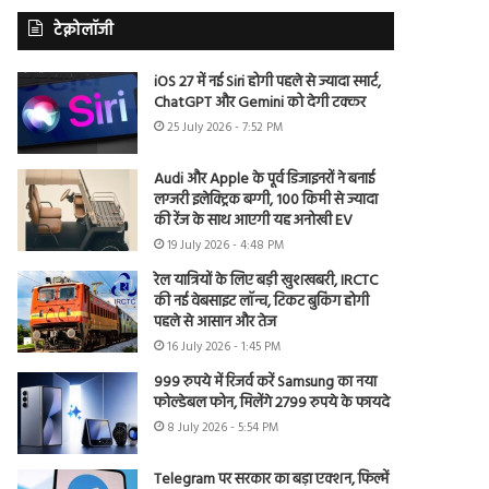
टेक्नोलॉजी
iOS 27 में नई Siri होगी पहले से ज्यादा स्मार्ट,
ChatGPT और Gemini को देगी टक्कर
25 July 2026 - 7:52 PM
Audi और Apple के पूर्व डिजाइनरों ने बनाई
लग्जरी इलेक्ट्रिक बग्गी, 100 किमी से ज्यादा
की रेंज के साथ आएगी यह अनोखी EV
19 July 2026 - 4:48 PM
रेल यात्रियों के लिए बड़ी खुशखबरी, IRCTC
की नई वेबसाइट लॉन्च, टिकट बुकिंग होगी
पहले से आसान और तेज
16 July 2026 - 1:45 PM
999 रुपये में रिजर्व करें Samsung का नया
फोल्डेबल फोन, मिलेंगे 2799 रुपये के फायदे
8 July 2026 - 5:54 PM
Telegram पर सरकार का बड़ा एक्शन, फिल्में