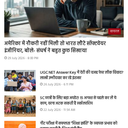
वायरल
अमेरिका में नौकरी नहीं मिली तो भारत लौटे सॉफ्टवेयर
इंजीनियर, बोले- संघर्ष ने बहुत कुछ सिखाया
29 July 2026 - 8:00 PM
UGC NET Answer Key में देरी की वजह पेपर लीक विवाद?
लाखों उम्मीदवार कर रहे इंतजार
26 July 2026 - 6:11 PM
SC छात्रों के लिए बड़ा अपडेट! 15 अगस्त से पहले कर लें ये
काम, वरना अटक सकती है स्कॉलरशिप
22 July 2026 - 11:54 AM
नीट परीक्षा में सफलता “शिक्षा क्रांति” के व्यापक प्रभाव को