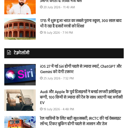
उजागर करती है: शिक्षा मंत्री बैंस
20 July 2026 - 11:43 AM
1715 में शुरू हुआ भारत का सबसे पुराना स्कूल, 300 साल बाद
भी दे रहा है हजारों छात्रों को शिक्षा
19 July 2026 - 7:14 PM
टेक्नोलॉजी
iOS 27 में नई Siri होगी पहले से ज्यादा स्मार्ट, ChatGPT और
Gemini को देगी टक्कर
25 July 2026 - 7:52 PM
Audi और Apple के पूर्व डिजाइनरों ने बनाई लग्जरी इलेक्ट्रिक
बग्गी, 100 किमी से ज्यादा की रेंज के साथ आएगी यह अनोखी
EV
19 July 2026 - 4:48 PM
रेल यात्रियों के लिए बड़ी खुशखबरी, IRCTC की नई वेबसाइट
लॉन्च, टिकट बुकिंग होगी पहले से आसान और तेज