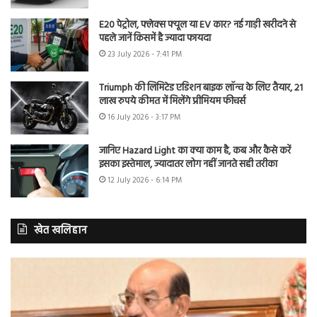
E20 पेट्रोल, फ्लेक्स फ्यूल या EV कार? नई गाड़ी खरीदने से
पहले जानें किसमें है ज्यादा फायदा
23 July 2026 - 7:41 PM
Triumph की लिमिटेड एडिशन बाइक लॉन्च के लिए तैयार, 21
लाख रुपये कीमत में मिलेंगे प्रीमियम फीचर्स
16 July 2026 - 3:17 PM
जानिए Hazard Light का क्या काम है, कब और कैसे करें
इसका इस्तेमाल, ज्यादातर लोग नहीं जानते सही तरीका
12 July 2026 - 6:14 PM
खेत खलिहान