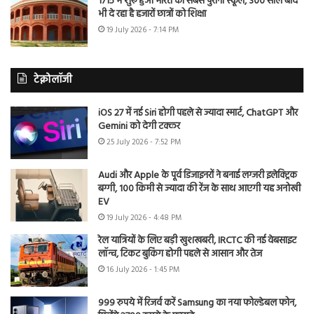
1715 में शुरू हुआ भारत का सबसे पुराना स्कूल, 300 साल बाद
भी दे रहा है हजारों छात्रों को शिक्षा
19 July 2026 - 7:14 PM
टेक्नोलॉजी
iOS 27 में नई Siri होगी पहले से ज्यादा स्मार्ट, ChatGPT और
Gemini को देगी टक्कर
25 July 2026 - 7:52 PM
Audi और Apple के पूर्व डिजाइनरों ने बनाई लग्जरी इलेक्ट्रिक
बग्गी, 100 किमी से ज्यादा की रेंज के साथ आएगी यह अनोखी
EV
19 July 2026 - 4:48 PM
रेल यात्रियों के लिए बड़ी खुशखबरी, IRCTC की नई वेबसाइट
लॉन्च, टिकट बुकिंग होगी पहले से आसान और तेज
16 July 2026 - 1:45 PM
999 रुपये में रिजर्व करें Samsung का नया फोल्डेबल फोन,