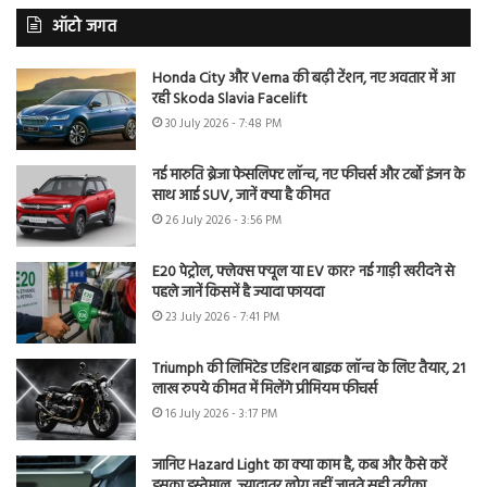
ऑटो जगत
Honda City और Verna की बढ़ी टेंशन, नए अवतार में आ
रही Skoda Slavia Facelift
30 July 2026 - 7:48 PM
नई मारुति ब्रेजा फेसलिफ्ट लॉन्च, नए फीचर्स और टर्बो इंजन के
साथ आई SUV, जानें क्या है कीमत
26 July 2026 - 3:56 PM
E20 पेट्रोल, फ्लेक्स फ्यूल या EV कार? नई गाड़ी खरीदने से
पहले जानें किसमें है ज्यादा फायदा
23 July 2026 - 7:41 PM
Triumph की लिमिटेड एडिशन बाइक लॉन्च के लिए तैयार, 21
लाख रुपये कीमत में मिलेंगे प्रीमियम फीचर्स
16 July 2026 - 3:17 PM
जानिए Hazard Light का क्या काम है, कब और कैसे करें
इसका इस्तेमाल, ज्यादातर लोग नहीं जानते सही तरीका