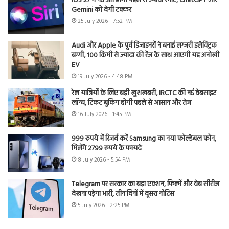
iOS 27 में नई Siri होगी पहले से ज्यादा स्मार्ट, ChatGPT और
Gemini को देगी टक्कर
25 July 2026 - 7:52 PM
Audi और Apple के पूर्व डिजाइनरों ने बनाई लग्जरी इलेक्ट्रिक
बग्गी, 100 किमी से ज्यादा की रेंज के साथ आएगी यह अनोखी
EV
19 July 2026 - 4:48 PM
रेल यात्रियों के लिए बड़ी खुशखबरी, IRCTC की नई वेबसाइट
लॉन्च, टिकट बुकिंग होगी पहले से आसान और तेज
16 July 2026 - 1:45 PM
999 रुपये में रिजर्व करें Samsung का नया फोल्डेबल फोन,
मिलेंगे 2799 रुपये के फायदे
8 July 2026 - 5:54 PM
Telegram पर सरकार का बड़ा एक्शन, फिल्में और वेब सीरीज
देखना पड़ेगा भारी, तीन दिनों में दूसरा नोटिस
5 July 2026 - 2:25 PM