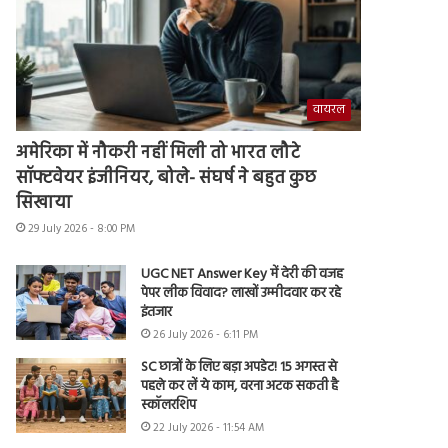
वायरल
अमेरिका में नौकरी नहीं मिली तो भारत लौटे
सॉफ्टवेयर इंजीनियर, बोले- संघर्ष ने बहुत कुछ
सिखाया
29 July 2026 - 8:00 PM
UGC NET Answer Key में देरी की वजह
पेपर लीक विवाद? लाखों उम्मीदवार कर रहे
इंतजार
26 July 2026 - 6:11 PM
SC छात्रों के लिए बड़ा अपडेट! 15 अगस्त से
पहले कर लें ये काम, वरना अटक सकती है
स्कॉलरशिप
22 July 2026 - 11:54 AM