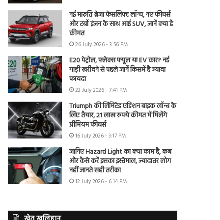
नई मारुति ब्रेजा फेसलिफ्ट लॉन्च, नए फीचर्स
और टर्बो इंजन के साथ आई SUV, जानें क्या है
कीमत
26 July 2026 - 3:56 PM
E20 पेट्रोल, फ्लेक्स फ्यूल या EV कार? नई
गाड़ी खरीदने से पहले जानें किसमें है ज्यादा
फायदा
23 July 2026 - 7:41 PM
Triumph की लिमिटेड एडिशन बाइक लॉन्च के
लिए तैयार, 21 लाख रुपये कीमत में मिलेंगे
प्रीमियम फीचर्स
16 July 2026 - 3:17 PM
जानिए Hazard Light का क्या काम है, कब
और कैसे करें इसका इस्तेमाल, ज्यादातर लोग
नहीं जानते सही तरीका
12 July 2026 - 6:14 PM
खेत खलिहान