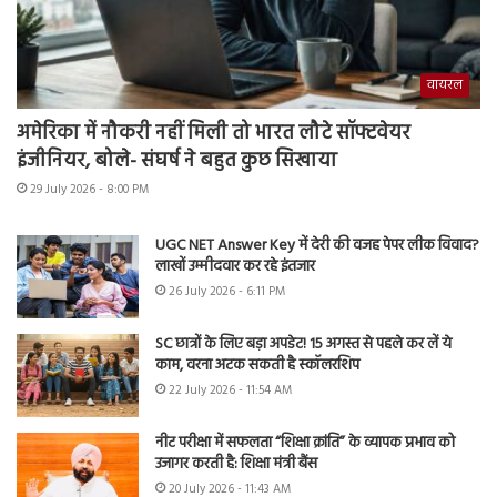
वायरल
अमेरिका में नौकरी नहीं मिली तो भारत लौटे सॉफ्टवेयर
इंजीनियर, बोले- संघर्ष ने बहुत कुछ सिखाया
29 July 2026 - 8:00 PM
UGC NET Answer Key में देरी की वजह पेपर लीक विवाद?
लाखों उम्मीदवार कर रहे इंतजार
26 July 2026 - 6:11 PM
SC छात्रों के लिए बड़ा अपडेट! 15 अगस्त से पहले कर लें ये
काम, वरना अटक सकती है स्कॉलरशिप
22 July 2026 - 11:54 AM
नीट परीक्षा में सफलता “शिक्षा क्रांति” के व्यापक प्रभाव को
उजागर करती है: शिक्षा मंत्री बैंस
20 July 2026 - 11:43 AM