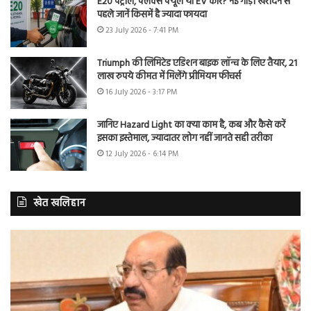
E20 पेट्रोल, फ्लेक्स फ्यूल या EV कार? नई गाड़ी खरीदने से
पहले जानें किसमें है ज्यादा फायदा
23 July 2026 - 7:41 PM
Triumph की लिमिटेड एडिशन बाइक लॉन्च के लिए तैयार, 21
लाख रुपये कीमत में मिलेंगे प्रीमियम फीचर्स
16 July 2026 - 3:17 PM
जानिए Hazard Light का क्या काम है, कब और कैसे करें
इसका इस्तेमाल, ज्यादातर लोग नहीं जानते सही तरीका
12 July 2026 - 6:14 PM
खेत खलिहान