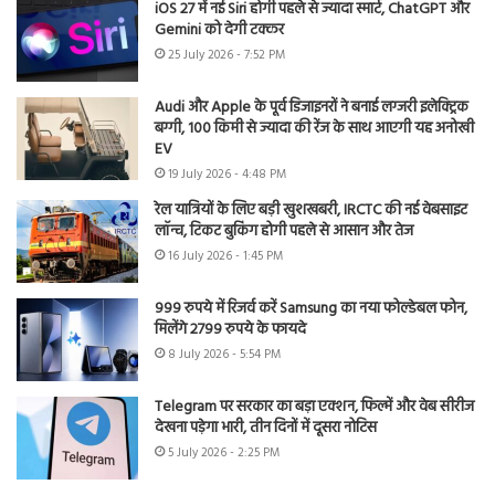
iOS 27 में नई Siri होगी पहले से ज्यादा स्मार्ट, ChatGPT और
Gemini को देगी टक्कर
25 July 2026 - 7:52 PM
Audi और Apple के पूर्व डिजाइनरों ने बनाई लग्जरी इलेक्ट्रिक
बग्गी, 100 किमी से ज्यादा की रेंज के साथ आएगी यह अनोखी
EV
19 July 2026 - 4:48 PM
रेल यात्रियों के लिए बड़ी खुशखबरी, IRCTC की नई वेबसाइट
लॉन्च, टिकट बुकिंग होगी पहले से आसान और तेज
16 July 2026 - 1:45 PM
999 रुपये में रिजर्व करें Samsung का नया फोल्डेबल फोन,
मिलेंगे 2799 रुपये के फायदे
8 July 2026 - 5:54 PM
Telegram पर सरकार का बड़ा एक्शन, फिल्में और वेब सीरीज
देखना पड़ेगा भारी, तीन दिनों में दूसरा नोटिस
5 July 2026 - 2:25 PM