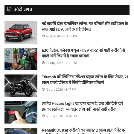
ऑटो जगत
नई मारुति ब्रेजा फेसलिफ्ट लॉन्च, नए फीचर्स और टर्बो इंजन के
साथ आई SUV, जानें क्या है कीमत
26 July 2026 - 3:56 PM
E20 पेट्रोल, फ्लेक्स फ्यूल या EV कार? नई गाड़ी खरीदने से
पहले जानें किसमें है ज्यादा फायदा
23 July 2026 - 7:41 PM
Triumph की लिमिटेड एडिशन बाइक लॉन्च के लिए तैयार, 21
लाख रुपये कीमत में मिलेंगे प्रीमियम फीचर्स
16 July 2026 - 3:17 PM
जानिए Hazard Light का क्या काम है, कब और कैसे करें
इसका इस्तेमाल, ज्यादातर लोग नहीं जानते सही तरीका
12 July 2026 - 6:14 PM
Renault Duster खरीदने का प्लान? 2 लाख डाउन पेमेंट पर